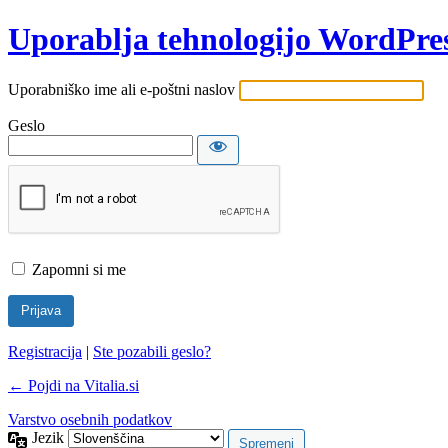
Uporablja tehnologijo WordPre
Uporabniško ime ali e-poštni naslov
Geslo
Zapomni si me
Registracija
|
Ste pozabili geslo?
← Pojdi na Vitalia.si
Varstvo osebnih podatkov
Jezik