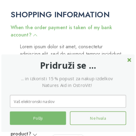
SHOPPING INFORMATION
When the order payment is taken of my bank
account?
Lorem ipsum dolor sit amet, consectetur
adipiscing elit, sed do eiusmod tempor incididunt
ut labore et dolore magna aliqua. Ut enim ad
Pridruži se ...
minim veniam, quis nostrud exercitation ullamco
laboris nisi ut aliquip ex ea commodo consequat.
... in izkoristi 15 % popust za nakup izdelkov
Duis aute irure dolor in reprehenderit in
Natures Aid in OstroVit!
voluptate velit esse cillum dolore eu fugiat
What is wishlist?
Pošlji
Ne hvala
What should I do if I receive a damaged or wrong
product?