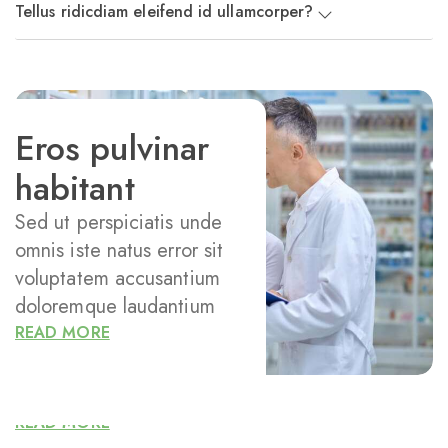
Tellus ridicdiam eleifend id ullamcorper?
Eros pulvinar
habitant
Sed ut perspiciatis unde
Eros pulvinar
omnis iste natus error sit
habitant
voluptatem accusantium
doloremque laudantium
Sed ut perspiciatis unde
READ MORE
omnis iste natus error sit
voluptatem accusantium
doloremque laudantium
READ MORE