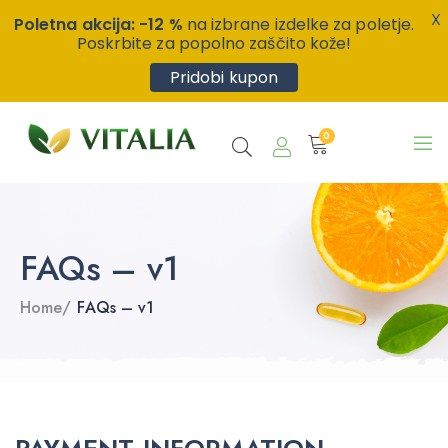
X
Poletna akcija: -12 %
na izbrane izdelke za poletje.
Poskrbite za popolno zaščito kože!
Pridobi kupon
0
FAQs – v1
Home
/
FAQs – v1