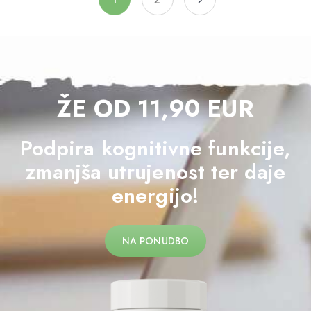
ŽE OD 11,90 EUR
Podpira kognitivne funkcije,
zmanjša utrujenost ter daje
energijo!
NA PONUDBO