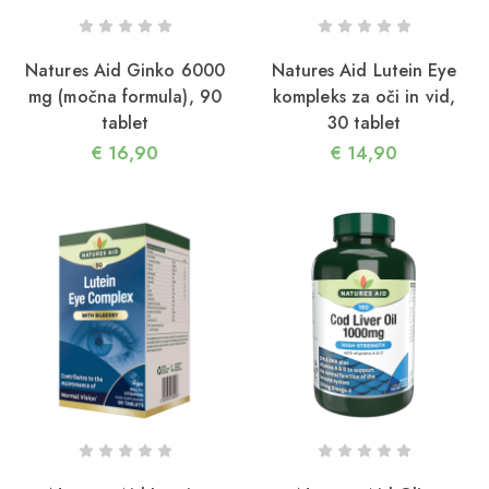
2/05/2026
reatin – popolno dopolnilo za ženske v zrelih
Natures Aid Ginko 6000
Natures Aid Lutein Eye
etih
mg (močna formula), 90
kompleks za oči in vid,
tablet
30 tablet
€
16,90
€
14,90
5/04/2026
ako lahko HMB koristi vaši mišični in kostni masi
n s tem zdravju