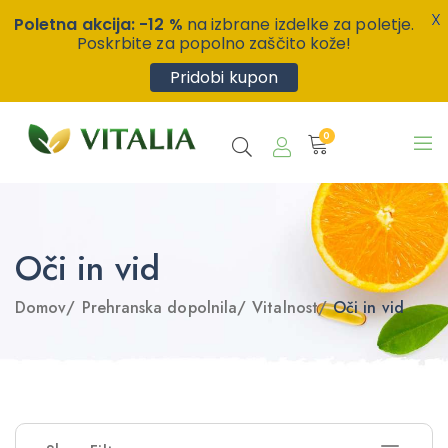
X
Poletna akcija: -12 %
na izbrane izdelke za poletje.
Poskrbite za popolno zaščito kože!
Pridobi kupon
0
Oči in vid
Domov
/
Prehranska dopolnila
/
Vitalnost
/
Oči in vid