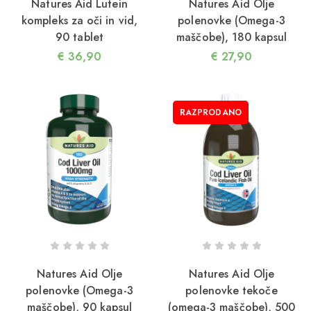
Natures Aid Lutein
Natures Aid Olje
kompleks za oči in vid,
polenovke (Omega-3
90 tablet
maščobe), 180 kapsul
€
36,90
€
27,90
RAZPRODANO
3/12/2025
aneno olje: najboljši vir rastlinskih omega-3
aščob
Natures Aid Olje
Natures Aid Olje
polenovke (Omega-3
polenovke tekoče
maščobe), 90 kapsul
(omega-3 maščobe), 500