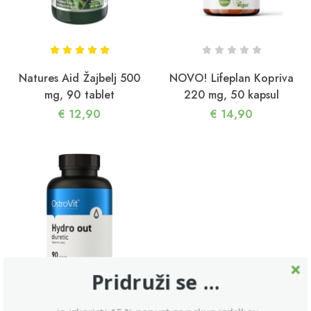
reatin – popolno dopolnilo za ženske v zrelih
etih
Natures Aid Žajbelj 500
NOVO! Lifeplan Kopriva
mg, 90 tablet
220 mg, 50 kapsul
€
12,90
€
14,90
5/04/2026
ako lahko HMB koristi vaši mišični in kostni masi
n s tem zdravju
Pridruži se ...