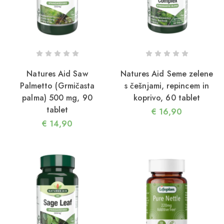
Natures Aid Saw
Natures Aid Seme zelene
Palmetto (Grmičasta
s češnjami, repincem in
palma) 500 mg, 90
koprivo, 60 tablet
tablet
€
16,90
€
14,90
2/05/2026