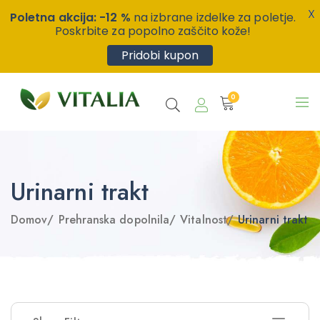
X
Poletna akcija: -12 %
na izbrane izdelke za poletje.
Poskrbite za popolno zaščito kože!
Pridobi kupon
0
Urinarni trakt
Domov
/
Prehranska dopolnila
/
Vitalnost
/
Urinarni trakt