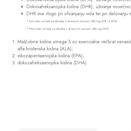
Dokosaheksanojska kislina (DHK): uživanje nosečnic
DHK ima vlogo pri ohranjanju vida ter pri delovanju
* Koristen učinek se doseže z dnevnim vnosom 250 mg EPK in DHK.
**Koristen učinek se doseže z dnevnim vnosom 200 mg DHK
Maščobne kisline omega-3 so esencialne večkrat nenasiče
alfa-linolenska kislina (ALA);
eikozapentaenojska kislina (EPA);
dokozaheksaenojska kislina (DHA).