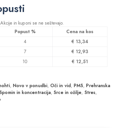
opusti
! Akcije in kuponi se ne seštevajo.
Popust %
Cena na kos
4
€
13,34
7
€
12,93
10
€
12,51
nohti
,
Novo v ponudbi
,
Oči in vid
,
PMS
,
Prehranska
Spomin in koncentracija
,
Srce in ožilje
,
Stres
,
e