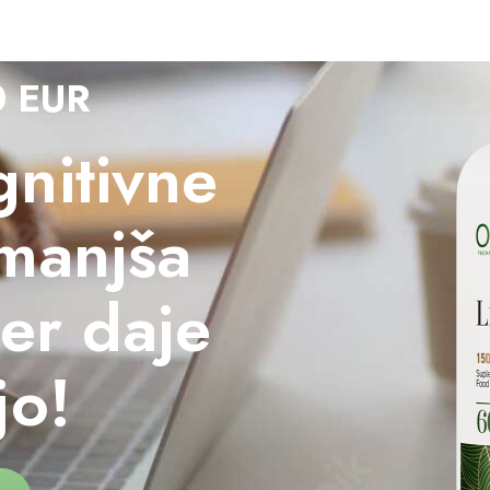
0 EUR
nitivne
zmanjša
ter daje
jo!