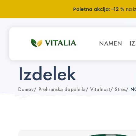
Poletna akcija: -12 %
na i
NAMEN
I
Izdelek
Domov
/
Prehranska dopolnila
/
Vitalnost
/
Stres
/
NO