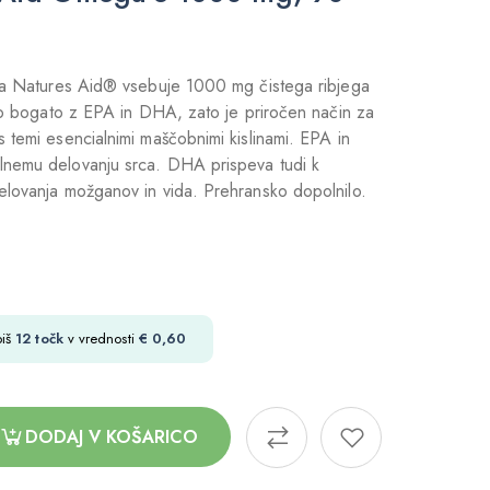
lja Natures Aid® vsebuje 1000 mg čistega ribjega
vno bogato z EPA in DHA, zato je priročen način za
 temi esencialnimi maščobnimi kislinami. EPA in
nemu delovanju srca. DHA prispeva tudi k
elovanja možganov in vida. Prehransko dopolnilo.
biš
12
točk
v vrednosti
€
0,60
DODAJ V KOŠARICO