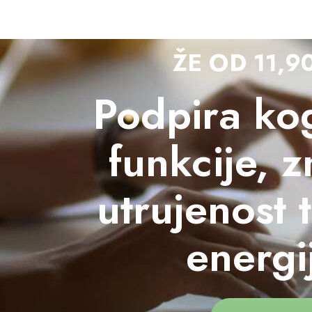
ŽE OD 11,9
Podpira kog
funkcije, 
utrujenost 
energi