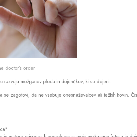
he doctor’s order
 razvoju možganov ploda in dojenčkov, ki so dojeni.
 da se zagotovi, da ne vsebuje onesnaževalcev ali težkih kovin. Či
rca*
ce in matere prispeva k normalnem razvoju možganov fetusa in do