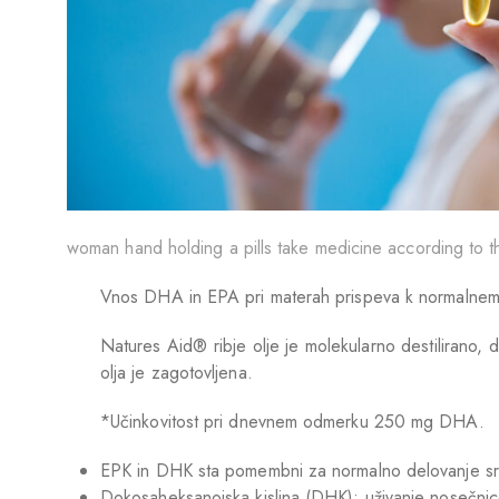
woman hand holding a pills take medicine according to t
Vnos DHA in EPA pri materah prispeva k normalnemu
Natures Aid® ribje olje je molekularno destilirano,
olja je zagotovljena.
*Učinkovitost pri dnevnem odmerku 250 mg DHA.
EPK in DHK sta pomembni za normalno delovanje s
Dokosaheksanojska kislina (DHK): uživanje nosečni