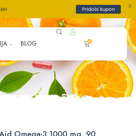
X
ože!
Pridobi kupon
0
IJA
BLOG
Aid Omega-3 1000 mg, 90