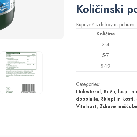
Količinski p
Kupi več izdelkov in prihrani
Količina
2-4
5-7
8-10
Categories:
Holesterol
,
Koža, lasje in 
dopolnila
,
Sklepi in kosti
,
Vitalnost
,
Zdrave maščob