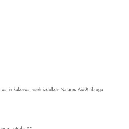
stost in kakovost vseh izdelkov Natures Aid® ribjega
jenega otroka.**