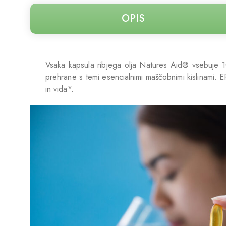
OPIS
Vsaka kapsula ribjega olja Natures Aid® vsebuje 1
prehrane s temi esencialnimi maščobnimi kislinami
in vida*.