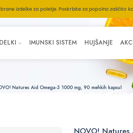
zbrane izdelke za poletje. Poskrbite za popolno zaščito k
ZDELKI
IMUNSKI SISTEM
HUJŠANJE
AKC
VO! Natures Aid Omega-3 1000 mg, 90 mehkih kapsul
NOVO! Natures 