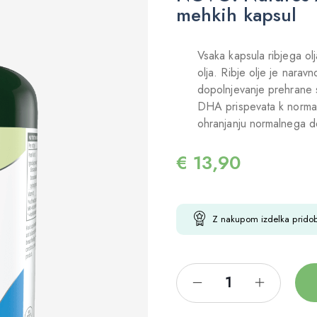
mehkih kapsul
Vsaka kapsula ribjega o
olja. Ribje olje je nara
dopolnjevanje prehrane s
DHA prispevata k normal
ohranjanju normalnega d
€
13,90
Z nakupom izdelka prido