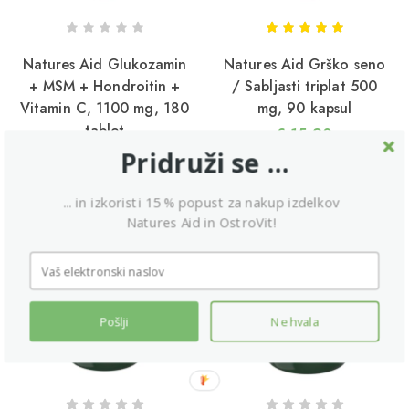
Natures Aid Glukozamin
Natures Aid Grško seno
+ MSM + Hondroitin +
/ Sabljasti triplat 500
4/11/2025
Vitamin C, 1100 mg, 180
mg, 90 kapsul
eč magnezija -> večji možgani
tablet
€
15,90
Pridruži se ...
RAZPRODANO
... in izkoristi 15 % popust za nakup izdelkov
Natures Aid in OstroVit!
Pošlji
Ne hvala