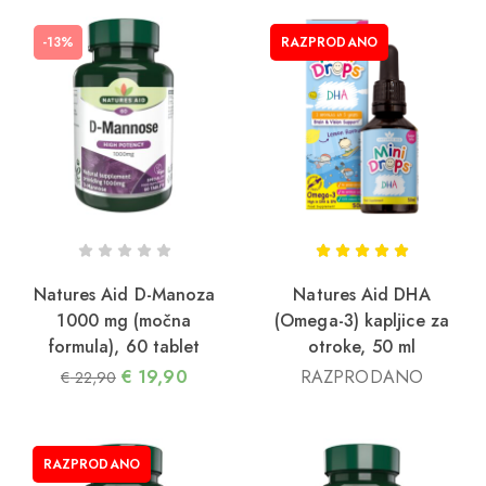
-13%
RAZPRODANO
Natures Aid D-Manoza
Natures Aid DHA
1000 mg (močna
(Omega-3) kapljice za
formula), 60 tablet
otroke, 50 ml
€
19,90
RAZPRODANO
€
22,90
RAZPRODANO
2/05/2026