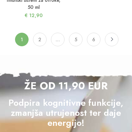
imunski sistem za otroke,
50 ml
€
12,90
1
2
…
5
6
ŽE OD 11,90 EUR
Podpira kognitivne funkcije,
zmanjša utrujenost ter daje
energijo!