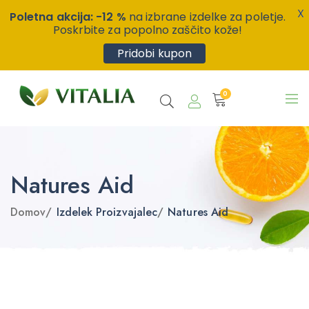
X
Poletna akcija: -12 %
na izbrane izdelke za poletje.
Poskrbite za popolno zaščito kože!
Pridobi kupon
0
Natures Aid
Domov
/
Izdelek Proizvajalec
/
Natures Aid