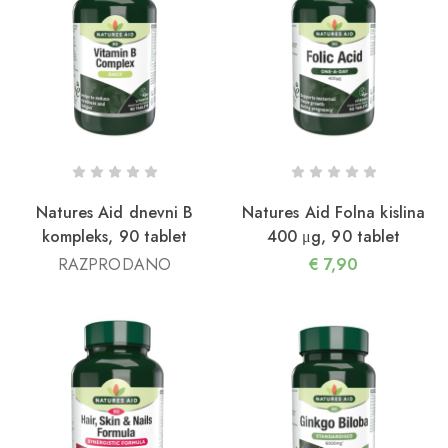
reatin – popolno dopolnilo za ženske v zrelih
etih
Natures Aid dnevni B
Natures Aid Folna kislina
kompleks, 90 tablet
400 μg, 90 tablet
RAZPRODANO
€
7,90
5/04/2026
ako lahko HMB koristi vaši mišični in kostni masi
n s tem zdravju