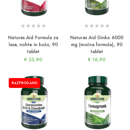
Natures Aid Formula za
Natures Aid Ginko 6000
lase, nohte in kožo, 90
mg (močna formula), 90
tablet
tablet
€
23,90
€
16,90
3/12/2025
aneno olje: najboljši vir rastlinskih omega-3
aščob
RAZPRODANO