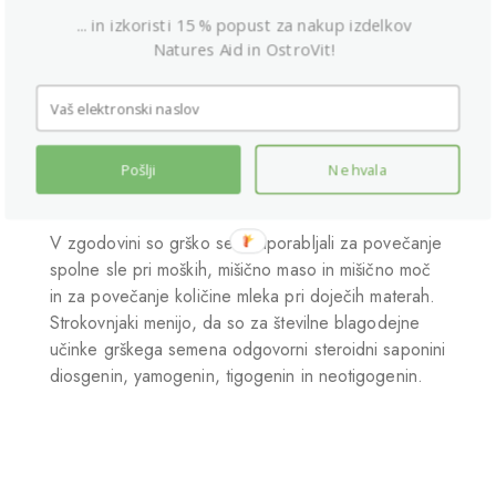
Ime “Fenugreek” dobesedno pomeni “grško seno”.
... in izkoristi 15 % popust za nakup izdelkov
Ta rastlina se pogosto uporablja v kuhinji,
Natures Aid in OstroVit!
tradicionalno pa se uporablja tudi pri pripravi
curryjevega prahu, kislega zelja in past. Posušeni
listi imajo močan vonj in so precej grenki. Zanimanje
za prehranska dopolnila iz grškega sena se je
resnično začelo leta 2015, ko je bilo objavljenih več
Pošlji
Ne hvala
strokovnih člankov in raziskav.
V zgodovini so grško seno uporabljali za povečanje
spolne sle pri moških, mišično maso in mišično moč
in za povečanje količine mleka pri doječih materah.
Strokovnjaki menijo, da so za številne blagodejne
učinke grškega semena odgovorni steroidni saponini
diosgenin, yamogenin, tigogenin in neotigogenin.