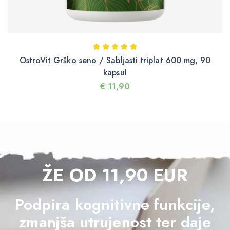
OstroVit Grško seno / Sabljasti triplat 600 mg, 90
kapsul
€
11,90
ŽE OD 11,90 EUR
Podpira kognitivne funkcije,
zmanjša utrujenost ter daje