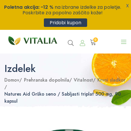
X
Poletna akcija: -12 %
na izbrane izdelke za poletje.
Poskrbite za popolno zaščito kože!
Pridobi kupon
0
Izdelek
Domov
/
Prehranska dopolnila
/
Vitalnost
/
Krvni sladkor
/
Natures Aid Grško seno / Sabljasti triplat 500 mg, 90
kapsul