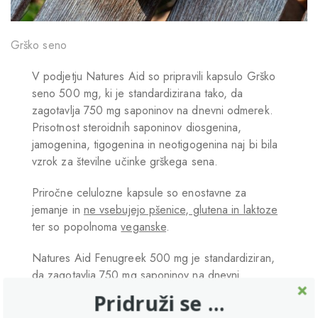
Grško seno
V podjetju Natures Aid so pripravili kapsulo Grško
seno 500 mg, ki je standardizirana tako, da
zagotavlja 750 mg saponinov na dnevni odmerek.
Prisotnost steroidnih saponinov diosgenina,
jamogenina, tigogenina in neotigogenina naj bi bila
vzrok za številne učinke grškega sena.
Priročne celulozne kapsule so enostavne za
jemanje in
ne vsebujejo pšenice, glutena in laktoze
ter so popolnoma
veganske
.
Natures Aid Fenugreek 500 mg je standardiziran,
da zagotavlja 750 mg saponinov na dnevni
odmerek.
Pridruži se ...