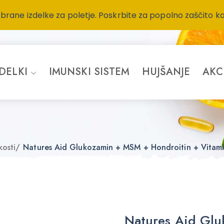
zbrane izdelke za poletje. Poskrbite za popolno zaščito k
ZDELKI
IMUNSKI SISTEM
HUJŠANJE
AKC
kosti
/
Natures Aid Glukozamin + MSM + Hondroitin + Vitami
Natures Aid Gl