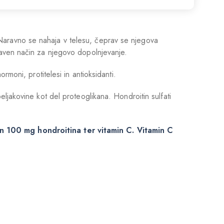
 Naravno se nahaja v telesu, čeprav se njegova
staven način za njegovo dopolnjevanje.
rmoni, protitelesi in antioksidanti.
eljakovine kot del proteoglikana. Hondroitin sulfati
100 mg hondroitina ter vitamin C. Vitamin C