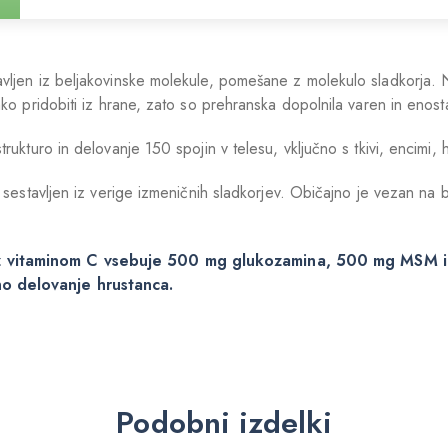
tavljen iz beljakovinske molekule, pomešane z molekulo sladkorja.
hko pridobiti iz hrane, zato so prehranska dopolnila varen in eno
rukturo in delovanje 150 spojin v telesu, vključno s tkivi, encimi, ho
, sestavljen iz verige izmeničnih sladkorjev. Običajno je vezan na b
 vitaminom C vsebuje 500 mg glukozamina, 500 mg MSM in 
no delovanje hrustanca.
Podobni izdelki