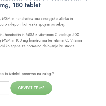
mg, 180 tablet
 MSM in hondroitina ima sinergijske učinke in
dporo sklepom kot vsaka spojina posebej.
n, hondroitin in MSM z vitaminom C vsebuje 500
MSM in 100 mg hondroitina ter vitamin C. Vitamin
orbi kolagena za normalno delovanje hrustanca.
o bo ta izdelek ponovno na zalogi?
OBVESTITE ME