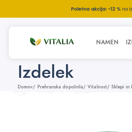
Poletna akcija: -12 %
na i
NAMEN
I
Izdelek
Domov
/
Prehranska dopolnila
/
Vitalnost
/
Sklepi in 