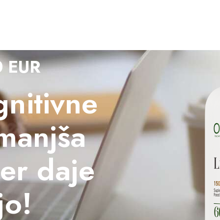
0 EUR
nitivne
zmanjša
ter daje
jo!