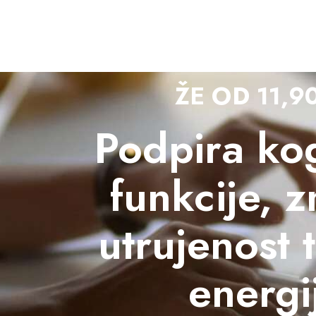
ŽE OD 11,9
Podpira kog
funkcije, 
utrujenost 
energi