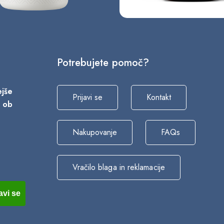
Potrebujete pomoč?
vejše
Prijavi se
Kontakt
a ob
Nakupovanje
FAQs
Vračilo blaga in reklamacije
avi se