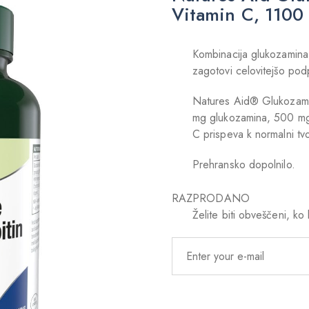
Vitamin C, 1100 
Kombinacija glukozamina,
zagotovi celovitejšo po
Natures Aid® Glukozami
mg glukozamina, 500 mg 
C prispeva k normalni tv
Prehransko dopolnilo.
RAZPRODANO
Želite biti obveščeni, k