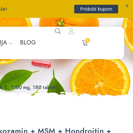
X
ože!
Pridobi kupon
0
IJA
BLOG
n C, 1100 mg, 180 tablet
ukozamin + MSM + Hondroitin +