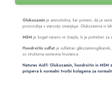
Glukozamin
je aminokislina, kar pomeni, da je ses
proizvodnja s starostjo zmanjšuje. Glukozamina ni la
MSM
je bogat naravni vir žvepla, ki je potreben za st
Hondroitin sulfat
je sulfatiran glikozaminoglikanski
so strukturna sestavina hrustanca.
Natures Aid® Glukozamin, hondroitin in MSM z
prispeva k normalni tvorbi kolagena za normal