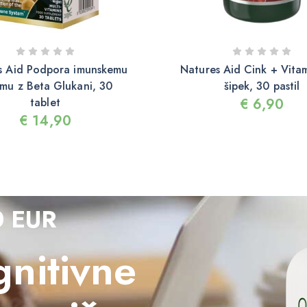
s Aid Podpora imunskemu
Natures Aid Cink + Vitam
emu z Beta Glukani, 30
šipek, 30 pastil
tablet
€
6,90
€
14,90
0 EUR
nitivne