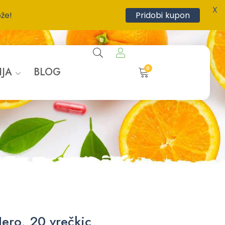
X
ože!
Pridobi kupon
0
IJA
BLOG
ero, 20 vrečkic