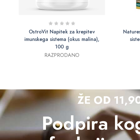
OstroVit Napitek za krepitev
Nature
imunskega sistema (okus malina),
sist
100 g
RAZPRODANO
ŽE OD 11,9
Podpira kog