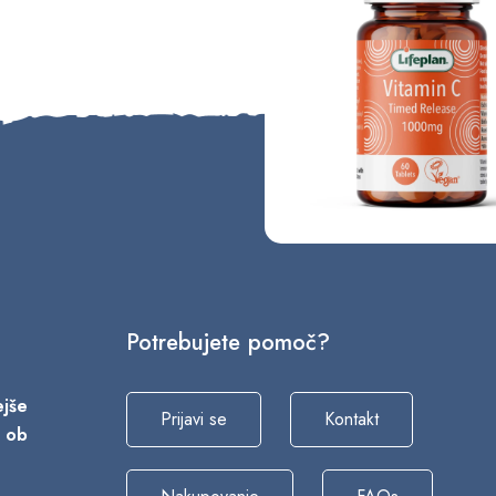
Potrebujete pomoč?
vejše
Prijavi se
Kontakt
a ob