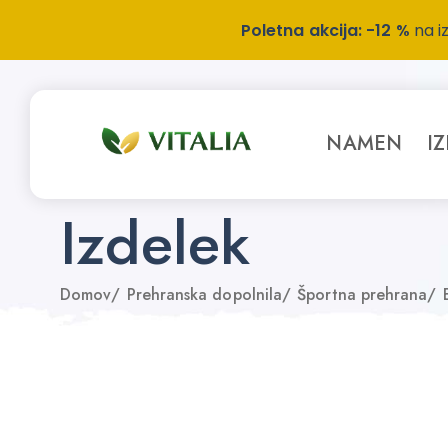
Poletna akcija: -12 %
na i
NAMEN
I
Izdelek
Domov
/
Prehranska dopolnila
/
Športna prehrana
/