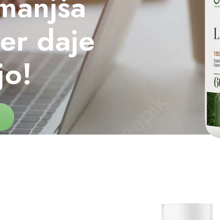
zmanjša
ter daje
jo!