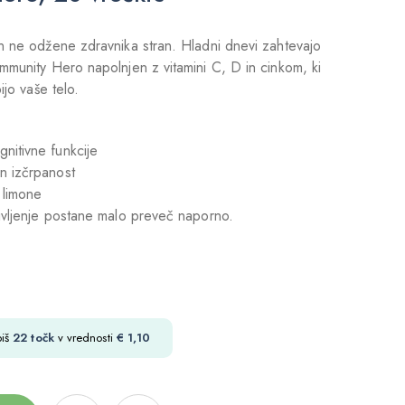
n ne odžene zdravnika stran. Hladni dnevi zahtevajo
mmunity Hero napolnjen z vitamini C, D in cinkom, ki
ijo vaše telo.
gnitivne funkcije
in izčrpanost
 limone
ivljenje postane malo preveč naporno.
biš
22
točk
v vrednosti
€
1,10