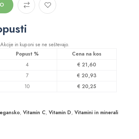
CO
opusti
! Akcije in kuponi se ne seštevajo.
Popust %
Cena na kos
4
€
21,60
7
€
20,93
10
€
20,25
egansko
,
Vitamin C
,
Vitamin D
,
Vitamini in minerali