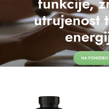
funkcije, 
utrujenost 
energi
NA PONUDBO