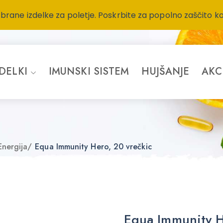
zbrane izdelke za poletje. Poskrbite za popolno zaščito k
ZDELKI
IMUNSKI SISTEM
HUJŠANJE
AKC
Energija
/
Equa Immunity Hero, 20 vrečkic
Equa Immunity H