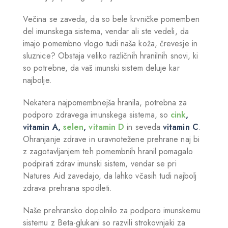
Večina se zaveda, da so bele krvničke pomemben
del imunskega sistema, vendar ali ste vedeli, da
imajo pomembno vlogo tudi naša koža, črevesje in
sluznice? Obstaja veliko različnih hranilnih snovi, ki
so potrebne, da vaš imunski sistem deluje kar
najbolje.
Nekatera najpomembnejša hranila, potrebna za
podporo zdravega imunskega sistema, so
cink
,
vitamin A,
selen
,
vitamin D
in seveda
vitamin C
.
Ohranjanje zdrave in uravnotežene prehrane naj bi
z zagotavljanjem teh pomembnih hranil pomagalo
podpirati zdrav imunski sistem, vendar se pri
Natures Aid zavedajo, da lahko včasih tudi najbolj
zdrava prehrana spodleti.
Naše prehransko dopolnilo za podporo imunskemu
sistemu z Beta-glukani so razvili strokovnjaki za