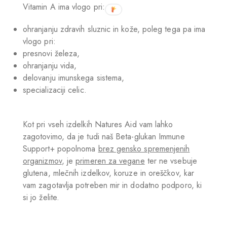
Vitamin A ima vlogo pri:
ohranjanju zdravih sluznic in kože, poleg tega pa ima
vlogo pri:
presnovi železa,
ohranjanju vida,
delovanju imunskega sistema,
specializaciji celic.
Kot pri vseh izdelkih Natures Aid vam lahko
zagotovimo, da je tudi naš Beta-glukan Immune
Support+ popolnoma
brez gensko spremenjenih
organizmov
, je
primeren za vegane
ter ne vsebuje
glutena, mlečnih izdelkov, koruze in oreščkov, kar
vam zagotavlja potreben mir in dodatno podporo, ki
si jo želite.