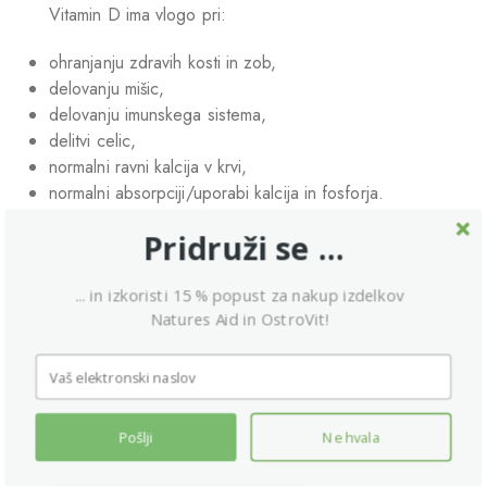
Vitamin D ima vlogo pri:
ohranjanju zdravih kosti in zob,
delovanju mišic,
delovanju imunskega sistema,
delitvi celic,
normalni ravni kalcija v krvi,
normalni absorpciji/uporabi kalcija in fosforja.
Selen in cink imata vlogo pri:
Pridruži se ...
kognitivnih funkcijah (cink),
ohranjanju zdravih las, nohtov (selen), kosti in kože
... in izkoristi 15 % popust za nakup izdelkov
(cink),
Natures Aid in OstroVit!
zaščiti celic pred oksidativnim stresom (sta
antioksidanta),
delovanju ščitnice (selen),
delitvi celic (cink),
Pošlji
Ne hvala
presnovi maščobnih kislin, ogljikovih hidratov,
makrohranil, kislin in baz (cink).