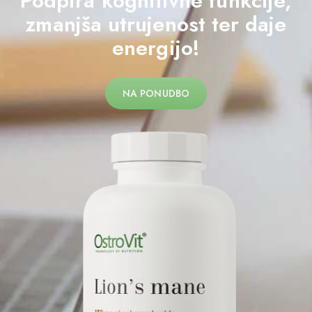
Podpira kognitivne funkcije,
zmanjša utrujenost ter daje
energijo!
NA PONUDBO