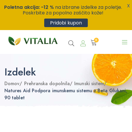
X
Poletna akcija: -12 %
na izbrane izdelke za poletje.
Poskrbite za popolno zaščito kože!
Pridobi kupon
0
Izdelek
Domov
/
Prehranska dopolnila
/
Imunski sistem
/
Natures Aid Podpora imunskemu sistemu z Beta Glukani,
90 tablet