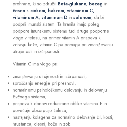
prehrano, ki so združili
Beta-glukane, bezeg
in
česen s cinkom, bakrom, vitaminom C,
vitaminom A, vitaminom D
in
selenom
, da bi
podprli imunski sistem. Ta hranila imajo poleg
podpore imunskemu sistemu tudi druge podporne
vloge v telesu, na primer vitamin A prispeva k
zdravju kože, vitamin C pa pomaga pri zmanjševanju
utrujenosti in izčrpanosti.
Vitamin C ima vlogo pri:
zmanjševanju utrujenosti in izčrpanosti,
sproščanju energije pri presnovi,
normalnemu psihološkemu delovanju in delovanju
živčnega sistema,
prispeva k obnovi reducirane oblike vitamina E in
povečuje absorpcijo železa,
nastajanju kolagena za normalno delovanje žil, kosti,
hrustanca, dlesni, kože in zob.