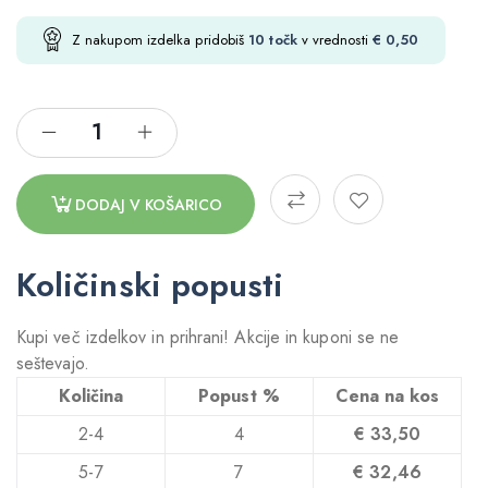
Z nakupom izdelka pridobiš
10
točk
v vrednosti
€
0,50
DODAJ V KOŠARICO
Količinski popusti
Kupi več izdelkov in prihrani! Akcije in kuponi se ne
seštevajo.
Količina
Popust %
Cena na kos
2-4
4
€
33,50
5-7
7
€
32,46