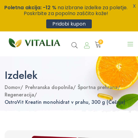
X
Poletna akcija: -12 %
na izbrane izdelke za poletje.
Poskrbite za popolno zaščito kože!
Pridobi kupon
0
Izdelek
Domov
/
Prehranska dopolnila
/
Športna prehrana
/
Regeneracija
/
OstroVit Kreatin monohidrat v prahu, 300 g (Češnja)