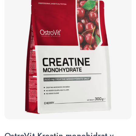
OstroVit Kreatin monohidrat v