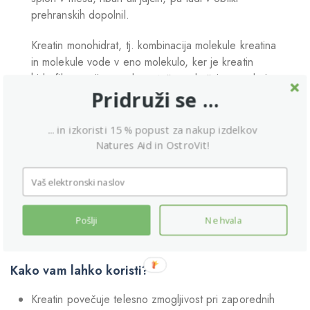
prehranskih dopolnil.
Kreatin monohidrat, tj. kombinacija molekule kreatina
in molekule vode v eno molekulo, ker je kreatin
hidrofilna spojina, se brez težav združuje z vodo in
Pridruži se ...
je zato snov, ki jo odlikuje odlična asimilacija.
Kreatin monohidrat je po strukturi najpreprostejša
... in izkoristi 15 % popust za nakup izdelkov
oblika kreatina in hkrati spojina, ki je med športniki
Natures Aid in OstroVit!
najbolj priljubljena – odlična je tako za začetnike
kot za profesionalce, kar je posledica dejstva, da
kreatin povečuje telesno zmogljivost pri zaporednih,
kratkih, zelo intenzivnih telesnih vajah, ugoden
Pošlji
Ne hvala
učinek pa se pojavi pri uživanju 3 g kreatina na dan
najmanj 2 tedna.
Kako vam lahko koristi?
Kreatin povečuje telesno zmogljivost pri zaporednih