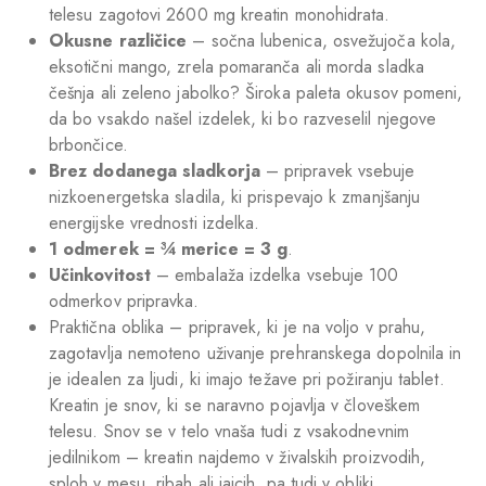
telesu zagotovi 2600 mg kreatin monohidrata.
Okusne različice
– sočna lubenica, osvežujoča kola,
eksotični mango, zrela pomaranča ali morda sladka
češnja ali zeleno jabolko? Široka paleta okusov pomeni,
da bo vsakdo našel izdelek, ki bo razveselil njegove
brbončice.
Brez dodanega sladkorja
– pripravek vsebuje
nizkoenergetska sladila, ki prispevajo k zmanjšanju
energijske vrednosti izdelka.
1 odmerek = ¾ merice = 3 g
.
Učinkovitost
– embalaža izdelka vsebuje 100
odmerkov pripravka.
Praktična oblika – pripravek, ki je na voljo v prahu,
zagotavlja nemoteno uživanje prehranskega dopolnila in
je idealen za ljudi, ki imajo težave pri požiranju tablet.
Kreatin je snov, ki se naravno pojavlja v človeškem
telesu. Snov se v telo vnaša tudi z vsakodnevnim
jedilnikom – kreatin najdemo v živalskih proizvodih,
sploh v mesu, ribah ali jajcih, pa tudi v obliki