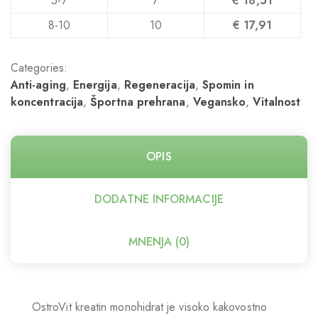
5-7
7
€
18,51
8-10
10
€
17,91
Categories:
Anti-aging
,
Energija
,
Regeneracija
,
Spomin in
koncentracija
,
Športna prehrana
,
Vegansko
,
Vitalnost
OPIS
DODATNE INFORMACIJE
MNENJA (0)
OstroVit kreatin monohidrat je visoko kakovostno