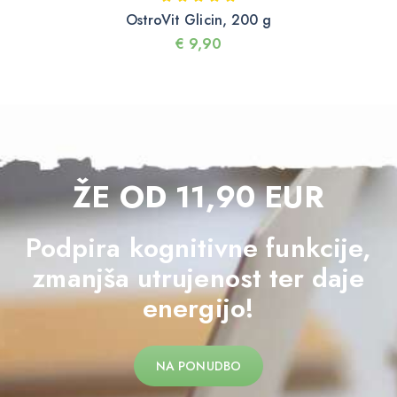
OstroVit Glicin, 200 g
€
9,90
ŽE OD 11,90 EUR
Podpira kognitivne funkcije,
zmanjša utrujenost ter daje
energijo!
NA PONUDBO