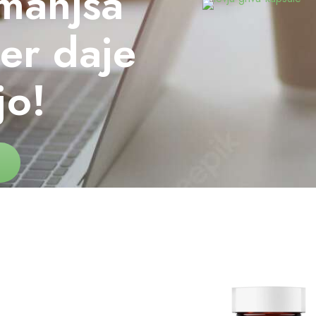
zmanjša
ter daje
jo!