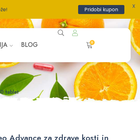
X
ože!
Pridobi kupon
0
IJA
BLOG
0 tablet
eo Advance za zdrave kosti in