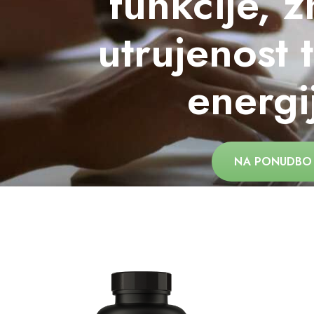
funkcije, 
utrujenost 
energi
NA PONUDBO