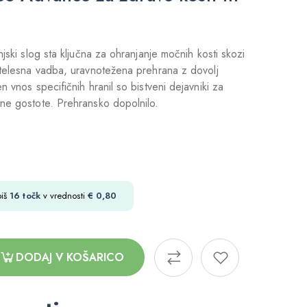
njski slog sta ključna za ohranjanje močnih kosti skozi
 telesna vadba, uravnotežena prehrana z dovolj
n vnos specifičnih hranil so bistveni dejavniki za
ne gostote. Prehransko dopolnilo.
biš
16
točk
v vrednosti
€
0,80
DODAJ V KOŠARICO