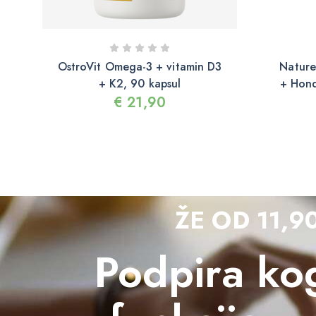
OstroVit Omega-3 + vitamin D3
Nature
+ K2, 90 kapsul
+ Hond
€
21,90
ŽE OD 11,9
Podpira kog