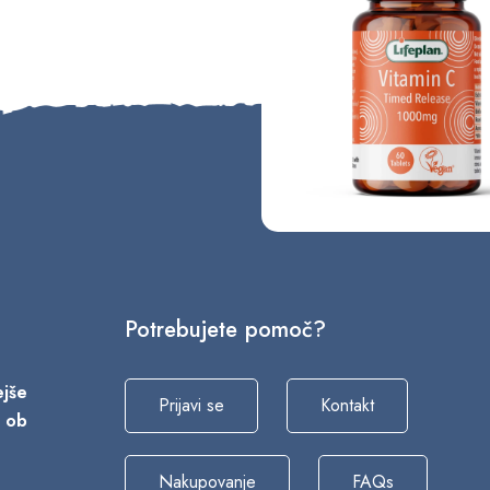
Potrebujete pomoč?
vejše
Prijavi se
Kontakt
a ob
Nakupovanje
FAQs