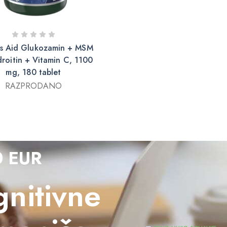
s Aid Glukozamin + MSM
roitin + Vitamin C, 1100
mg, 180 tablet
RAZPRODANO
0 EUR
nitivne