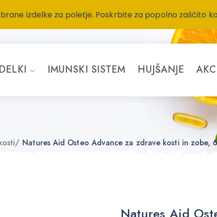
zbrane izdelke za poletje. Poskrbite za popolno zaščito k
ZDELKI
IMUNSKI SISTEM
HUJŠANJE
AKC
kosti
/
Natures Aid Osteo Advance za zdrave kosti in zobe, 6
Natures Aid Ost