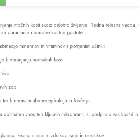
ranjanje močnih kosti skozi celotno življenje. Redna telesna vadba
ki za ohranjanje normalne kostne gostote.
inacijo mineralov in vitaminov s potrjenimi učinki:
o k ohranjanju normalnih kosti.
išic.
avih zob.
 ter k normalni absorpciji kalcija in fosforja.
timalen vnos teh ključnih mikrohranil, ki podpirajo vaš kostni in m
utena, kvasa, mlečnih izdelkov, soje in oreščkov.