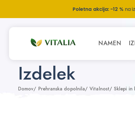
Poletna akcija: -12 %
na i
NAMEN
I
Izdelek
Domov
/
Prehranska dopolnila
/
Vitalnost
/
Sklepi in 