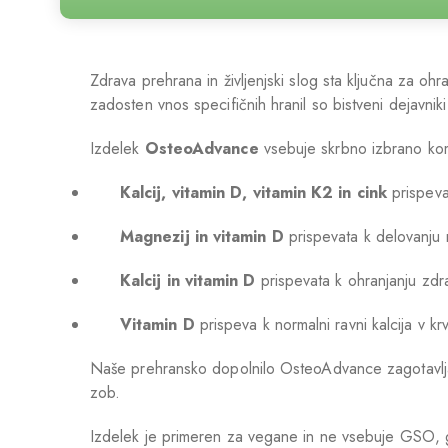
Zdrava prehrana in življenjski slog sta ključna za oh
zadosten vnos specifičnih hranil so bistveni dejavni
Izdelek
OsteoAdvance
vsebuje skrbno izbrano komb
Kalcij, vitamin D, vitamin K2 in cink
prispevaj
Magnezij in vitamin D
prispevata k delovanju m
Kalcij in vitamin D
prispevata k ohranjanju zdr
Vitamin D
prispeva k normalni ravni kalcija v krvi
Naše prehransko dopolnilo OsteoAdvance zagotavlja op
zob.
Izdelek je primeren za vegane in ne vsebuje GSO, gl