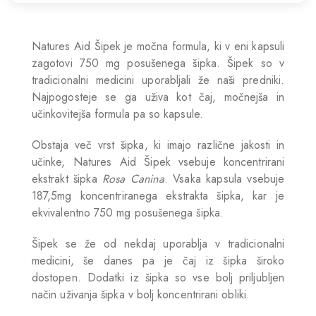
Natures Aid Šipek je močna formula, ki v eni kapsuli
zagotovi 750 mg posušenega šipka. Šipek so v
tradicionalni medicini uporabljali že naši predniki.
Najpogosteje se ga uživa kot čaj, močnejša in
učinkovitejša formula pa so kapsule.
Obstaja več vrst šipka, ki imajo različne jakosti in
učinke, Natures Aid Šipek vsebuje koncentrirani
ekstrakt šipka
Rosa Canina
. Vsaka kapsula vsebuje
187,5mg koncentriranega ekstrakta šipka, kar je
ekvivalentno 750 mg posušenega šipka.
Šipek se že od nekdaj uporablja v tradicionalni
medicini, še danes pa je čaj iz šipka široko
dostopen. Dodatki iz šipka so vse bolj priljubljen
način uživanja šipka v bolj koncentrirani obliki.