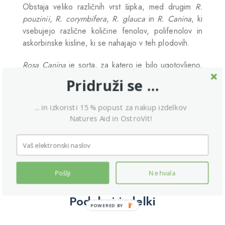
Obstaja veliko različnih vrst šipka, med drugim
R.
pouzinii, R. corymbifera, R. glauca
in
R. Canina
, ki
vsebujejo različne količine fenolov, polifenolov in
askorbinske kisline, ki se nahajajo v teh plodovih.
Rosa Canina
je sorta, za katero je bilo ugotovljeno,
da vsebuje večjo koncentracijo teh potencialno
Pridruži se ...
koristnih sestavin. Kapsule šipka Natures Aid so
narejene iz koncentriranega izvlečka izključno iz
... in izkoristi 15 % popust za nakup izdelkov
šipka Rosa Canina. Vsaka kapsula šipka Natures Aid
Natures Aid in OstroVit!
vsebuje 187,5 mg koncentriranega izvlečka šipka,
kar ustreza 750 mg suhega ploda šipka.
Pošlji
Ne hvala
Podobni izdelki