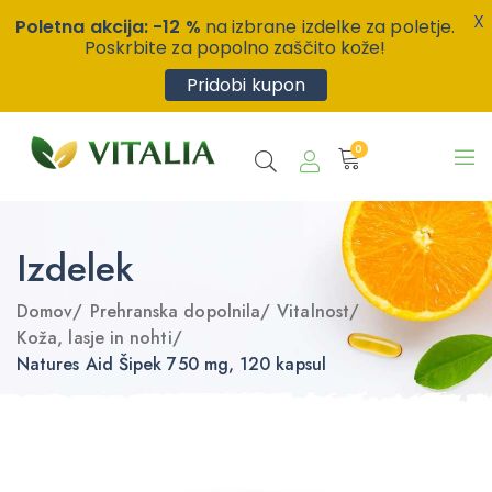
X
Poletna akcija: -12 %
na izbrane izdelke za poletje.
Poskrbite za popolno zaščito kože!
Pridobi kupon
0
Izdelek
Domov
/
Prehranska dopolnila
/
Vitalnost
/
Koža, lasje in nohti
/
Natures Aid Šipek 750 mg, 120 kapsul