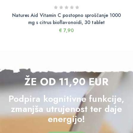
Natures Aid Vitamin C postopno sproščanje 1000
mg s citrus bioflavonoidi, 30 tablet
€
7,90
ŽE OD 11,90 EUR
Podpira kognitivne funkcije,
zmanjša utrujenost ter daje
energijo!