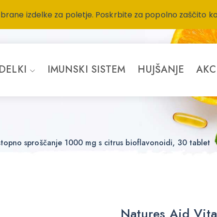
zbrane izdelke za poletje. Poskrbite za popolno zaščito k
ZDELKI
IMUNSKI SISTEM
HUJŠANJE
AKC
topno sproščanje 1000 mg s citrus bioflavonoidi, 30 tablet
Natures Aid Vit