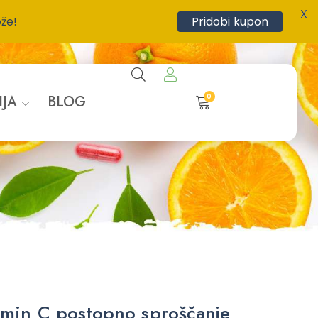
X
ože!
Pridobi kupon
0
IJA
BLOG
amin C postopno sproščanje