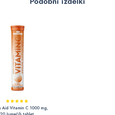
Podobni izdelki
s Aid Vitamin C 1000 mg,
20 šumečih tablet