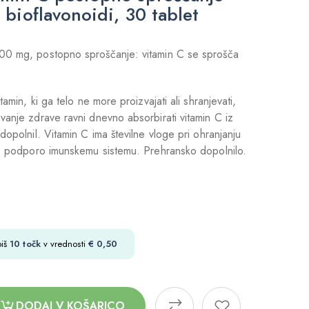
 bioflavonoidi, 30 tablet
00 mg, postopno sproščanje: vitamin C se sprošča
tamin, ki ga telo ne more proizvajati ali shranjevati,
vanje zdrave ravni dnevno absorbirati vitamin C iz
dopolnil. Vitamin C ima številne vloge pri ohranjanju
 s podporo imunskemu sistemu. Prehransko dopolnilo.
biš
10
točk
v vrednosti
€
0,50
DODAJ V KOŠARICO