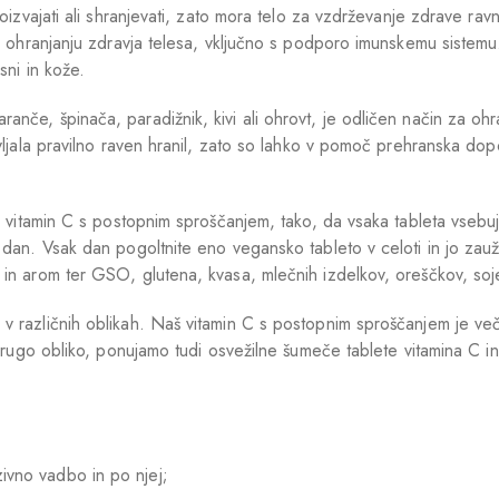
oizvajati ali shranjevati, zato mora telo za vzdrževanje zdrave ravn
i ohranjanju zdravja telesa, vključno s podporo imunskemu sistemu.
sni in kože.
nče, špinača, paradižnik, kivi ali ohrovt, je odličen način za ohr
vljala pravilno raven hranil, zato so lahko v pomoč prehranska dopo
ali vitamin C s postopnim sproščanjem, tako, da vsaka tableta vse
 dan. Vsak dan pogoltnite eno vegansko tableto v celoti in jo zauž
n arom ter GSO, glutena, kvasa, mlečnih izdelkov, oreščkov, soje, 
različnih oblikah. Naš vitamin C s postopnim sproščanjem je večja 
 drugo obliko, ponujamo tudi osvežilne šumeče tablete vitamina C in
ivno vadbo in po njej;