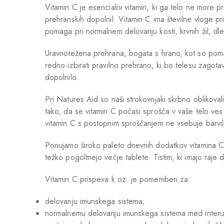
Vitamin C je esencialni vitamin, ki ga telo ne more pr
prehranskih dopolnil. Vitamin C ima številne vloge pr
pomaga pri normalnem delovanju kosti, krvnih žil, dle
Uravnotežena prehrana, bogata s hrano, kot so pomara
redno izbirati pravilno prehrano, ki bo telesu zagota
dopolnilo.
Pri Natures Aid so naši strokovnjaki skrbno oblikov
tako, da se vitamin C počasi sprošča v vaše telo ves
vitamin C s postopnim sproščanjem ne vsebuje barvil i
Ponujamo široko paleto dnevnih dodatkov vitamina C v 
težko pogoltnejo večje tablete. Tistim, ki imajo raje
Vitamin C prispeva k oz. je pomemben za:
delovanju imunskega sistema;
normalnemu delovanju imunskega sistema med intenz