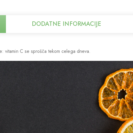
DODATNE INFORMACIJE
: vitamin C se sprošča tekom celega dneva.