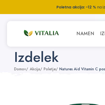
Poletna akcija: -12 %
na i
NAMEN
I
Izdelek
Domov
/
Akcija
/
Poletje
/
Natures Aid Vitamin C pos