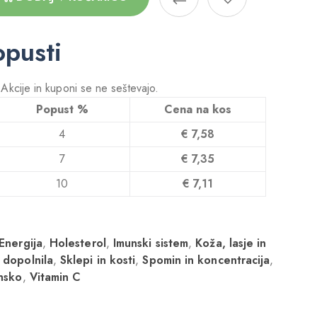
opusti
! Akcije in kuponi se ne seštevajo.
Popust %
Cena na kos
4
€
7,58
7
€
7,35
10
€
7,11
Energija
,
Holesterol
,
Imunski sistem
,
Koža, lasje in
 dopolnila
,
Sklepi in kosti
,
Spomin in koncentracija
,
nsko
,
Vitamin C