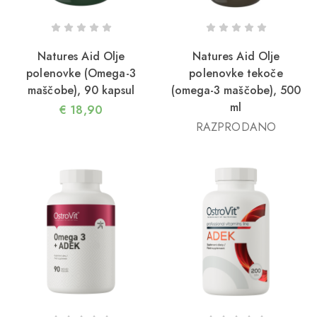
Natures Aid Olje
Natures Aid Olje
polenovke (Omega-3
polenovke tekoče
maščobe), 90 kapsul
(omega-3 maščobe), 500
ml
€
18,90
RAZPRODANO
2/05/2026