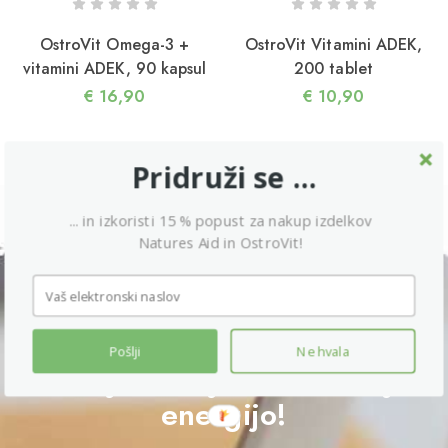
reatin – popolno dopolnilo za ženske v zrelih
etih
OstroVit Omega-3 +
OstroVit Vitamini ADEK,
vitamini ADEK, 90 kapsul
200 tablet
€
16,90
€
10,90
Pridruži se ...
... in izkoristi 15 % popust za nakup izdelkov
Natures Aid in OstroVit!
ŽE OD 11,90 EUR
5/04/2026
Podpira kognitivne funkcije,
Pošlji
Ne hvala
ako lahko HMB koristi vaši mišični in kostni masi
zmanjša utrujenost ter daje
n s tem zdravju
energijo!