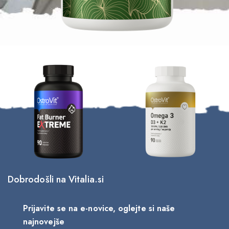
4/11/2025
eč magnezija -> večji možgani
Dobrodošli na Vitalia.si
Prijavite se na e-novice, oglejte si naše
najnovejše