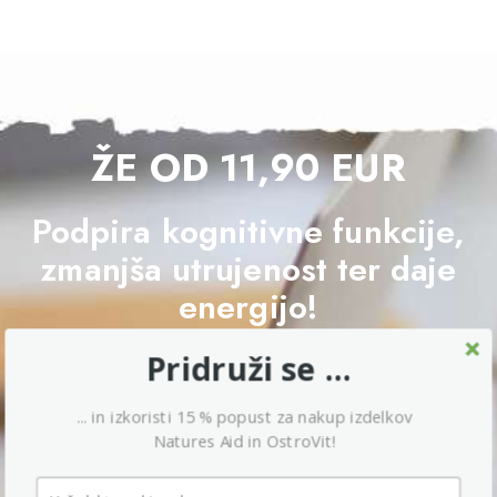
ŽE OD 11,90 EUR
Podpira kognitivne funkcije,
zmanjša utrujenost ter daje
energijo!
Pridruži se ...
NA PONUDBO
... in izkoristi 15 % popust za nakup izdelkov
Natures Aid in OstroVit!