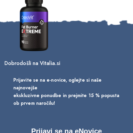
Dobrodošli na Vitalia.si
3/12/2025
aneno olje: najboljši vir rastlinskih omega-3
Prijavite se na e-novice, oglejte si naše
aščob
najnovejše
ekskluzivne ponudbe in prejmite 15 % popusta
ob prvem naročilu!
Prijavi se na eNovice