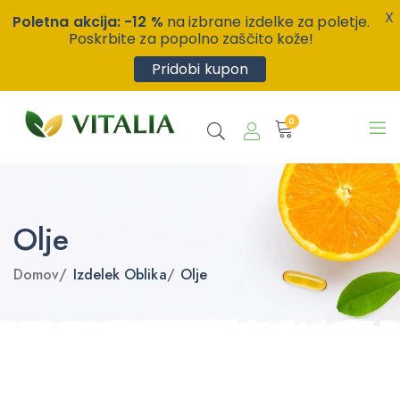
X
Poletna akcija: -12 %
na izbrane izdelke za poletje.
Poskrbite za popolno zaščito kože!
Pridobi kupon
0
Olje
Domov
/
Izdelek Oblika
/
Olje