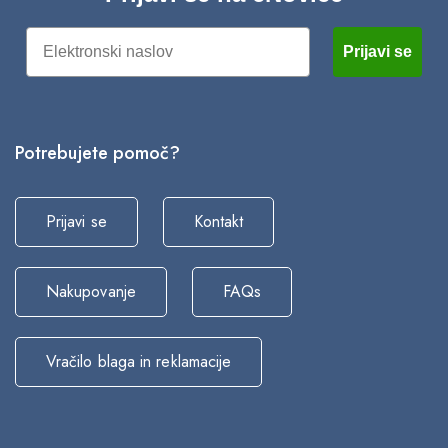
Email
Prijavi se
4/11/2025
Potrebujete pomoč?
eč magnezija -> večji možgani
Prijavi se
Kontakt
Nakupovanje
FAQs
Vračilo blaga in reklamacije