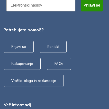
Email
Prijavi se
Potrebujete pomoč?
Prijavi se
Kontakt
Nakupovanje
FAQs
Vračilo blaga in reklamacije
Več informacij
2/05/2026