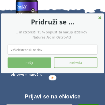
Pridruži se ...
... in izkoristi 15 % popust za nakup izdelkov
Natures Aid in OstroVit!
Dobrodošli na Vitalia.si
Prijavite se na e-novice, oglejte si naše
najnovejše
Pošlji
Ne hvala
ekskluzivne ponudbe in prejmite 15 % popusta
ob prvem naročilu!
Prijavi se na eNovice