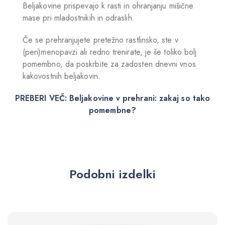
Beljakovine prispevajo k rasti in ohranjanju mišične
mase pri mladostnikih in odraslih.
Če se prehranjujete pretežno rastlinsko, ste v
(peri)menopavzi ali redno trenirate, je še toliko bolj
pomembno, da poskrbite za zadosten dnevni vnos
kakovostnih beljakovin.
PREBERI VEČ: Beljakovine v prehrani: zakaj so tako
pomembne?
Podobni izdelki