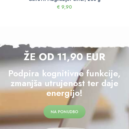
€
9,90
ŽE OD 11,90 EUR
Podpira kognitivne funkcije,
zmanjša utrujenost ter daje
energijo!
NA PONUDBO