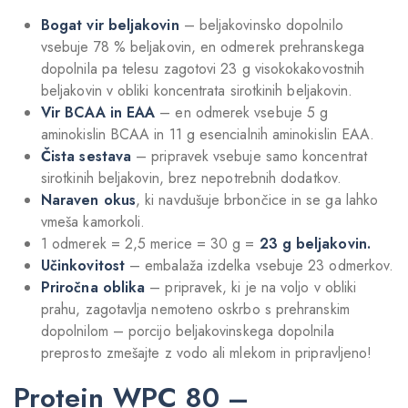
Bogat vir beljakovin
– beljakovinsko dopolnilo
vsebuje 78 % beljakovin, en odmerek prehranskega
dopolnila pa telesu zagotovi 23 g visokokakovostnih
beljakovin v obliki koncentrata sirotkinih beljakovin.
Vir BCAA in EAA
– en odmerek vsebuje 5 g
aminokislin BCAA in 11 g esencialnih aminokislin EAA.
Čista sestava
– pripravek vsebuje samo koncentrat
sirotkinih beljakovin, brez nepotrebnih dodatkov.
Naraven okus
, ki navdušuje brbončice in se ga lahko
vmeša kamorkoli.
1 odmerek = 2,5 merice = 30 g =
23 g beljakovin.
Učinkovitost
– embalaža izdelka vsebuje 23 odmerkov.
Priročna oblika
– pripravek, ki je na voljo v obliki
prahu, zagotavlja nemoteno oskrbo s prehranskim
dopolnilom – porcijo beljakovinskega dopolnila
preprosto zmešajte z vodo ali mlekom in pripravljeno!
Protein WPC 80 –