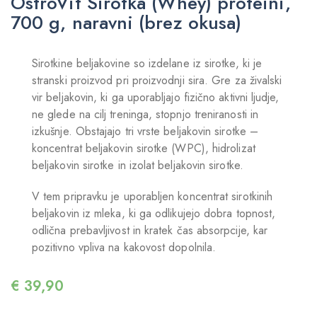
OstroVit Sirotka (Whey) proteini,
700 g, naravni (brez okusa)
Sirotkine beljakovine so izdelane iz sirotke, ki je
stranski proizvod pri proizvodnji sira. Gre za živalski
vir beljakovin, ki ga uporabljajo fizično aktivni ljudje,
ne glede na cilj treninga, stopnjo treniranosti in
izkušnje. Obstajajo tri vrste beljakovin sirotke –
koncentrat beljakovin sirotke (WPC), hidrolizat
beljakovin sirotke in izolat beljakovin sirotke.
V tem pripravku je uporabljen koncentrat sirotkinih
beljakovin iz mleka, ki ga odlikujejo dobra topnost,
odlična prebavljivost in kratek čas absorpcije, kar
pozitivno vpliva na kakovost dopolnila.
€
39,90