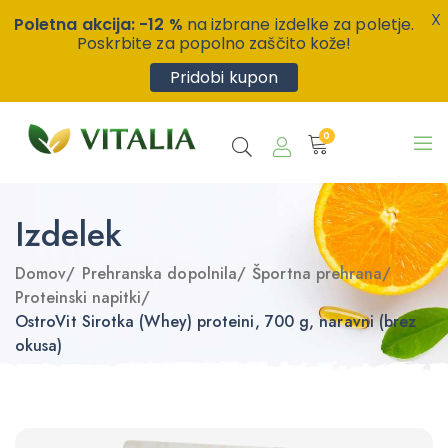
X
Poletna akcija: -12 %
na izbrane izdelke za poletje.
Poskrbite za popolno zaščito kože!
Pridobi kupon
0
Izdelek
Domov
/
Prehranska dopolnila
/
Športna prehrana
/
Proteinski napitki
/
OstroVit Sirotka (Whey) proteini, 700 g, naravni (brez
okusa)