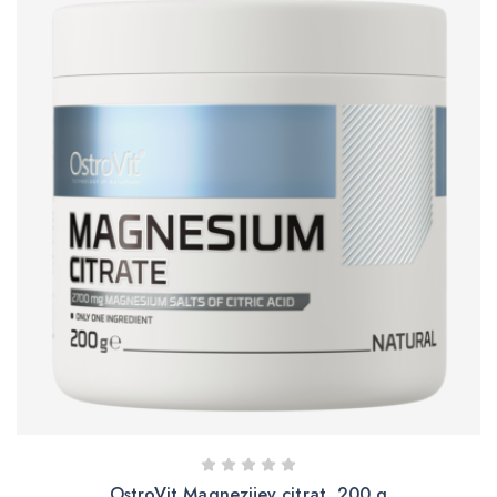
OstroVit Magnezijev citrat, 200 g