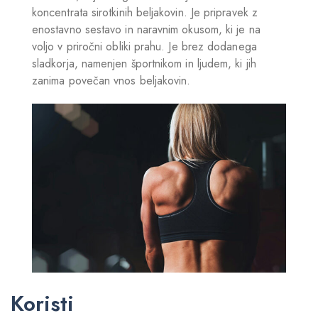
koncentrata sirotkinih beljakovin. Je pripravek z
enostavno sestavo in naravnim okusom, ki je na
voljo v priročni obliki prahu. Je brez dodanega
sladkorja, namenjen športnikom in ljudem, ki jih
zanima povečan vnos beljakovin.
Koristi