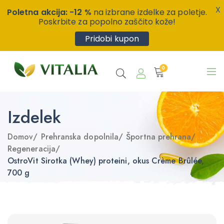
X
Poletna akcija: -12 %
na izbrane izdelke za poletje.
Poskrbite za popolno zaščito kože!
Pridobi kupon
0
Izdelek
Domov
/
Prehranska dopolnila
/
Športna prehrana
/
Regeneracija
/
OstroVit Sirotka (Whey) proteini, okus Crème Brûlée,
700 g