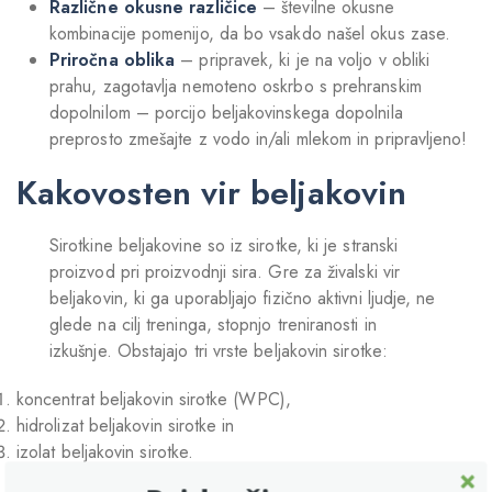
Različne okusne različice
– številne okusne
kombinacije pomenijo, da bo vsakdo našel okus zase.
Priročna oblika
– pripravek, ki je na voljo v obliki
prahu, zagotavlja nemoteno oskrbo s prehranskim
dopolnilom – porcijo beljakovinskega dopolnila
preprosto zmešajte z vodo in/ali mlekom in pripravljeno!
Kakovosten vir beljakovin
Sirotkine beljakovine so iz sirotke, ki je stranski
proizvod pri proizvodnji sira. Gre za živalski vir
beljakovin, ki ga uporabljajo fizično aktivni ljudje, ne
glede na cilj treninga, stopnjo treniranosti in
izkušnje. Obstajajo tri vrste beljakovin sirotke:
koncentrat beljakovin sirotke (WPC),
hidrolizat beljakovin sirotke in
izolat beljakovin sirotke.
V tem pripravku je uporabljen koncentrat sirotkinih