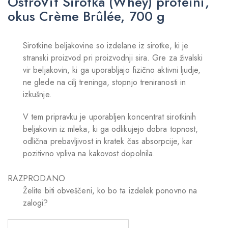
OstroVit Sirotka (Whey) proteini,
okus Crème Brûlée, 700 g
Sirotkine beljakovine so izdelane iz sirotke, ki je
stranski proizvod pri proizvodnji sira. Gre za živalski
vir beljakovin, ki ga uporabljajo fizično aktivni ljudje,
ne glede na cilj treninga, stopnjo treniranosti in
izkušnje.
V tem pripravku je uporabljen koncentrat sirotkinih
beljakovin iz mleka, ki ga odlikujejo dobra topnost,
odlična prebavljivost in kratek čas absorpcije, kar
pozitivno vpliva na kakovost dopolnila.
RAZPRODANO
Želite biti obveščeni, ko bo ta izdelek ponovno na
zalogi?