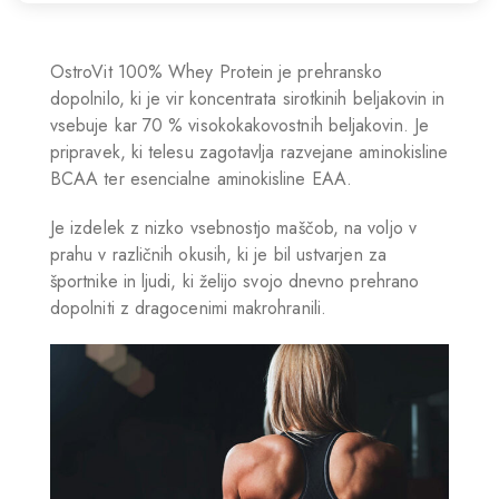
OstroVit 100% Whey Protein je prehransko
dopolnilo, ki je vir koncentrata sirotkinih beljakovin in
vsebuje kar 70 % visokokakovostnih beljakovin. Je
pripravek, ki telesu zagotavlja razvejane aminokisline
BCAA ter esencialne aminokisline EAA.
Je izdelek z nizko vsebnostjo maščob, na voljo v
prahu v različnih okusih, ki je bil ustvarjen za
športnike in ljudi, ki želijo svojo dnevno prehrano
dopolniti z dragocenimi makrohranili.