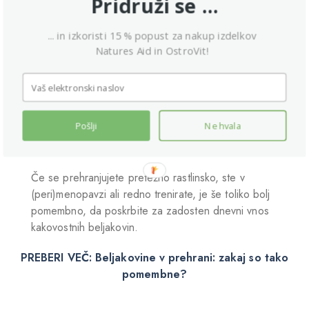
Pridruži se ...
beljakovin iz mleka, ki ga odlikujejo dobra topnost,
odlična prebavljivost in kratek čas absorpcije, kar
... in izkoristi 15 % popust za nakup izdelkov
pozitivno vpliva na kakovost dopolnila.
Natures Aid in OstroVit!
Zakaj so beljakovine tako
pomembne?
Pošlji
Ne hvala
Beljakovine prispevajo k rasti in ohranjanju mišične
mase pri mladostnikih in odraslih.
Če se prehranjujete pretežno rastlinsko, ste v
(peri)menopavzi ali redno trenirate, je še toliko bolj
pomembno, da poskrbite za zadosten dnevni vnos
kakovostnih beljakovin.
PREBERI VEČ: Beljakovine v prehrani: zakaj so tako
pomembne?