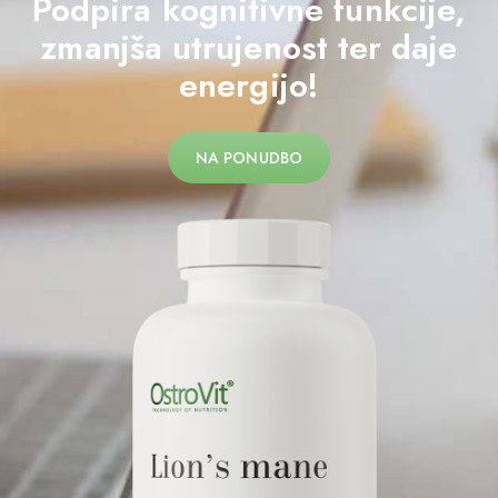
Podpira kognitivne funkcije,
zmanjša utrujenost ter daje
energijo!
NA PONUDBO