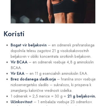
Koristi
Bogat vir beljakovin
– en odmerek prehranskega
dopolnila telesu zagotovi 21 g visokokakovostnih
beljakovin v obliki koncentrata sirotkinih beljakovin.
Vir BCAA
– en odmerek vsebuje 4,8 g aminokislin
BCAA.
Vir
EAA
– en 11 g esencialnih aminokislin EAA.
Brez dodanega sladkorja
– hranilna snov vsebuje
nizkoenergetsko sladilo – sukralozo, ki prispeva k
zmanjšanju kalorične vrednosti izdelka.
1 odmerek = 2,5 merice = 30 g =
21 g beljakovin.
Učinkovitost
– 1 embalaža vsebuje 23 odmerkov.