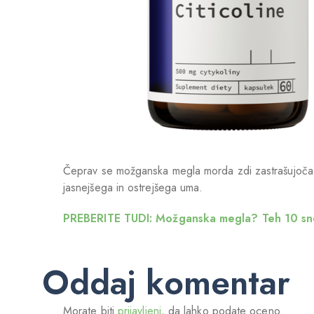
Čeprav se možganska megla morda zdi zastrašujoča, la
jasnejšega in ostrejšega uma.
PREBERITE TUDI: Možganska megla? Teh 10 sn
Oddaj komentar
Morate biti
prijavljeni
, da lahko podate oceno.