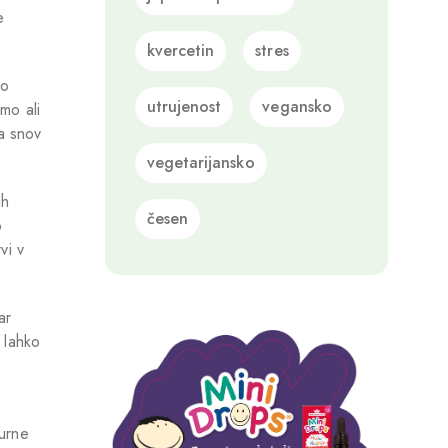
e
kvercetin
stres
ko
utrujenost
vegansko
mo ali
a snov
vegetarijansko
ih
česen
o
vi v
ar
 lahko
turne