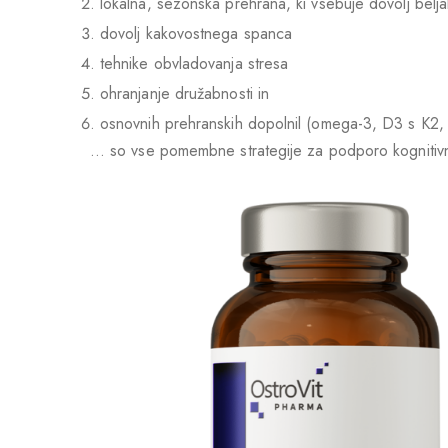
lokalna, sezonska prehrana, ki vsebuje dovolj belj
dovolj kakovostnega spanca
tehnike obvladovanja stresa
ohranjanje družabnosti in
osnovnih prehranskih dopolnil (omega-3, D3 s K2,
… so vse pomembne strategije za podporo kognitivneg