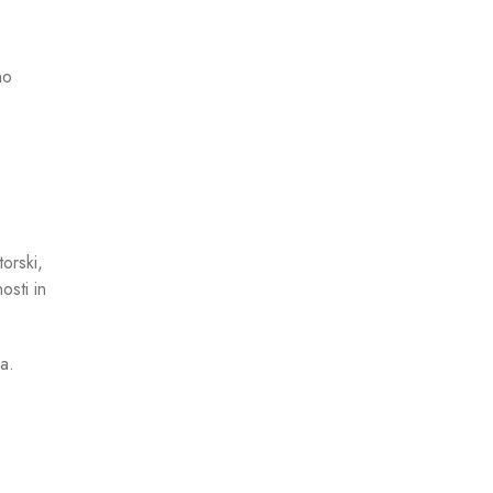
no
torski,
osti in
a.