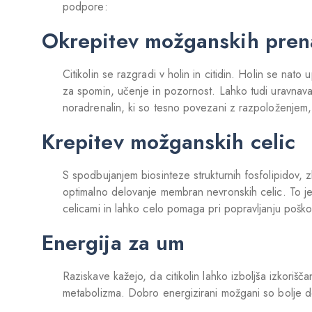
podpore:
Okrepitev možganskih pren
Citikolin se razgradi v holin in citidin. Holin se nato
za spomin, učenje in pozornost. Lahko tudi uravnava
noradrenalin, ki so tesno povezani z razpoloženjem, 
Krepitev možganskih celic
S spodbujanjem biosinteze strukturnih fosfolipidov, zla
optimalno delovanje membran nevronskih celic. To j
celicami in lahko celo pomaga pri popravljanju poš
Energija za um
Raziskave kažejo, da citikolin lahko izboljša izkoriš
metabolizma. Dobro energizirani možgani so bolje d