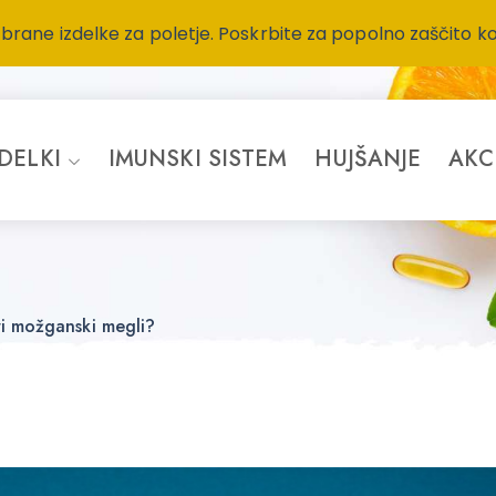
zbrane izdelke za poletje. Poskrbite za popolno zaščito k
ZDELKI
IMUNSKI SISTEM
HUJŠANJE
AKC
ri možganski megli?