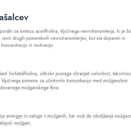
ašalcev
 uporabi za sintezo acetilholina, ključnega nevrotransmiterja, ki je b
 ravni drugih pomembnih nevrotransmiterjev, kot sta dopamin in
koncentracijo in motivacijo.
sti fosfatidilholina, citikolin pomaga ohranjati celovitost, tekočnost
e ključnega pomena za učinkovito komunikacijo med možganskimi
kodovanega možganskega tkiva.
čanje energije in zaloge v možganih, kar vodi do izboljšanja možga
elujoči možgani.