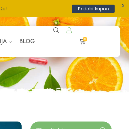
X
ože!
Pridobi kupon
0
IJA
BLOG