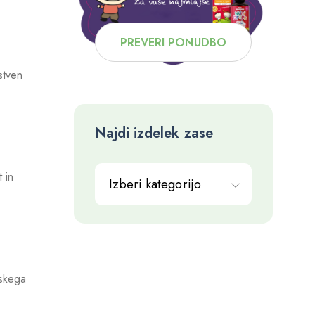
PREVERI PONUDBO
istven
Najdi izdelek zase
 in
Izberi kategorijo
nskega