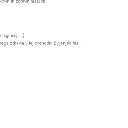
akovin in zdravih maščob
 magnezij …)
a zdravja v tej prehodni življenjski fazi.