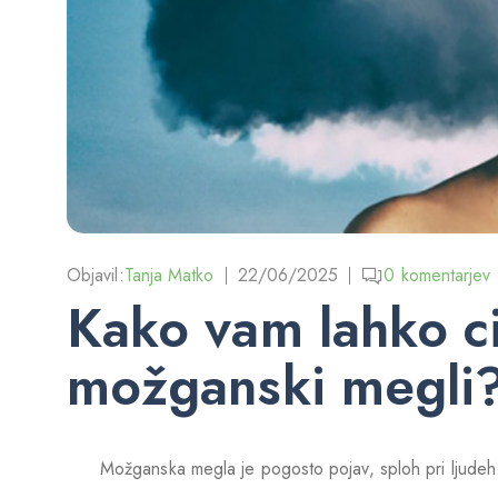
Objavil:
Tanja Matko
22/06/2025
0
komentarjev
Kako vam lahko ci
možganski megli
Možganska megla je pogosto pojav, sploh pri ljudeh v z