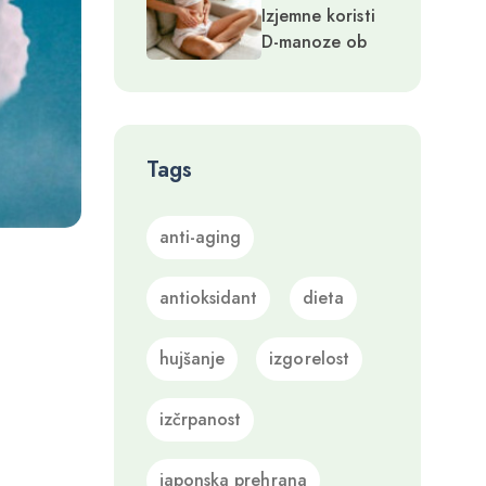
Izjemne koristi
masi in s tem
D-manoze ob
zdravju
okužbah sečil in
genetskih
motnjah
Tags
anti-aging
antioksidant
dieta
hujšanje
izgorelost
izčrpanost
japonska prehrana