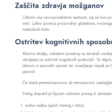
Zaščita zdravja možganov
Citikolin ima nevroprotektivne lastnosti, saj se bori 
smrt. Lahko poveča proizvodnjo glutationa, močnega a
maščobnih kislin.
Ostritev kognitivnih sposob
Klinične študije, nekatere posebej na ženskah srednj
izboljšanj na različnih kognitivnih področjih. Te vklju
delovni in epizodni spomin ter zmanjšanje napak pri k
jasnosti.
Če imate perimenopavzno ali menopavzno zamegljenos
Poleg dopolnil je ključen celosten pristop k obvl
redna vadba (sploh trening s težo)