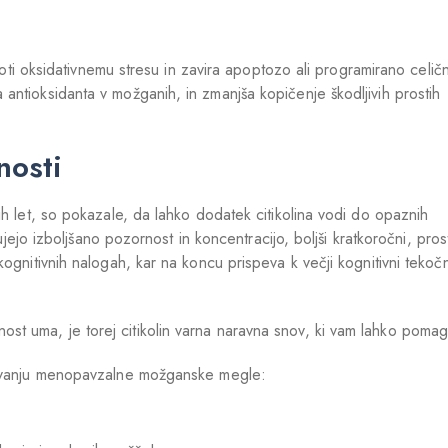
proti oksidativnemu stresu in zavira apoptozo ali programirano celič
ntioksidanta v možganih, in zmanjša kopičenje škodljivih prostih
nosti
ih let, so pokazale, da lahko dodatek citikolina vodi do opaznih
čujejo izboljšano pozornost in koncentracijo, boljši kratkoročni, pros
ognitivnih nalogah, kar na koncu prispeva k večji kognitivni tekočn
t uma, je torej citikolin varna naravna snov, ki vam lahko pomag
adovanju menopavzalne možganske megle: