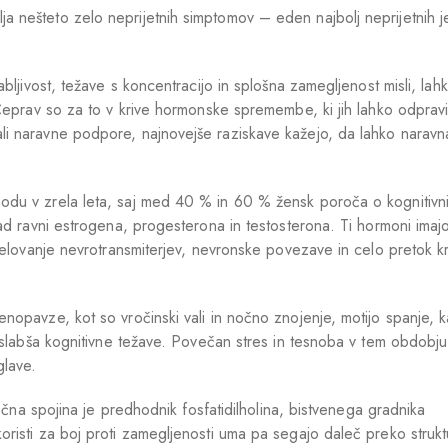
 nešteto zelo neprijetnih simptomov – eden najbolj neprijetnih j
bljivost, težave s koncentracijo in splošna zamegljenost misli, lah
Čeprav so za to v krive hormonske spremembe, ki jih lahko odpravi
i naravne podpore, najnovejše raziskave kažejo, da lahko naravn
du v zrela leta, saj med 40 % in 60 % žensk poroča o kognitivn
ad ravni estrogena, progesterona in testosterona. Ti hormoni imaj
delovanje nevrotransmiterjev, nevronske povezave in celo pretok kr
opavze, kot so vročinski vali in nočno znojenje, motijo spanje, k
oslabša kognitivne težave. Povečan stres in tesnoba v tem obdobju
glave.
močna spojina je predhodnik fosfatidilholina, bistvenega gradnika
risti za boj proti zamegljenosti uma pa segajo daleč preko struk