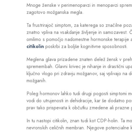
Mnoge ženske v perimenopavzi in menopavzi spremlja
zagotovo možganska megla.
Ta frustrirajoč simptom, za katerega so značilne poza
znatno vpliva na vsakdanje življenje in samozavest. 
omilimo s pomočjo nadomestne hormonske terapije al
citikolin
poskrbi za boljše kognitivne sposobnosti.
Meglena glava prizadene znaten delež žensk v preho
spremembah. Glavni krivec je nihanje in drastični up
ključno vlogo pri zdravju možganov, saj vplivajo na 
možganih.
Poleg hormonov lahko tudi drugi pogosti simptomi men
vodi do utrujenosti in dehidracije, kar še dodatno p
prav tako prispevata k občutku zmedene ali prazne 
In tu nastopi citikolin, znan tudi kot CDP-holin. Ta 
nevronskih celičnih membran. Njegove potencialne ko