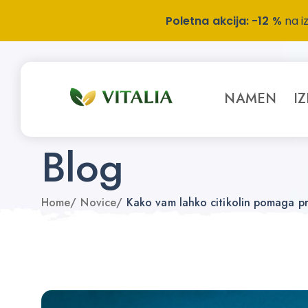
Poletna akcija: -12 %
na i
NAMEN
I
Blog
Home
/
Novice
/
Kako vam lahko citikolin pomaga p