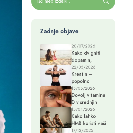
Zadnje objave
20/07/2026
Kako dvigniti
dopamin,
hormon sreče
22/05/2026
Kreatin –
in dobrega
popolno
počutja?
dopolnilo za
15/05/2026
Dovolj vitamina
ženske v zrelih
D v srednjih
letih
letih preprečuje
15/04/2026
Kako lahko
demenco
HMB koristi vaši
desetletja
mišični in kostni
kasneje
17/12/2025