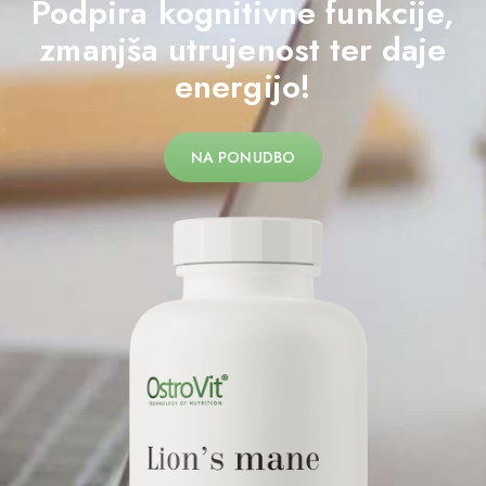
Podpira kognitivne funkcije,
zmanjša utrujenost ter daje
energijo!
NA PONUDBO