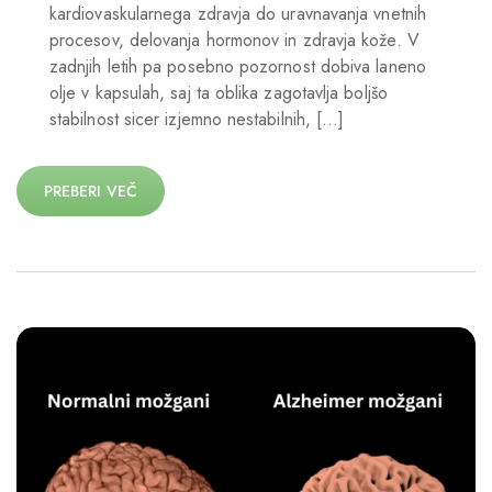
kardiovaskularnega zdravja do uravnavanja vnetnih
procesov, delovanja hormonov in zdravja kože. V
zadnjih letih pa posebno pozornost dobiva laneno
olje v kapsulah, saj ta oblika zagotavlja boljšo
stabilnost sicer izjemno nestabilnih, […]
PREBERI VEČ