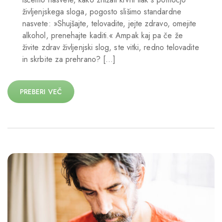
življenjskega sloga, pogosto slišimo standardne
nasvete: »Shujšajte, telovadite, jejte zdravo, omejite
alkohol, prenehajte kaditi.« Ampak kaj pa če že
živite zdrav življenjski slog, ste vitki, redno telovadite
in skrbite za prehrano? […]
PREBERI VEČ