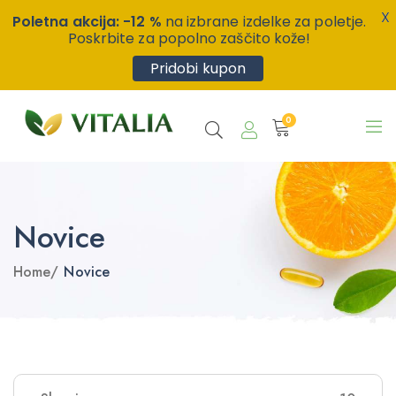
X
Poletna akcija: -12 %
na izbrane izdelke za poletje.
Poskrbite za popolno zaščito kože!
Pridobi kupon
0
Novice
Home
/
Novice