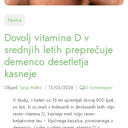
Novice
Dovolj vitamina D v
srednjih letih preprečuje
demenco desetletja
kasneje
Objavil:
Tanja Matko
15/05/2026
0
komentarjev
V študiji, v kateri so 16 let spremljali skoraj 800 ljudi,
so tisti, ki so imeli v tridesetih in štiridesetih letih višjo
raven vitamina D, kasneje imeli nižjo raven
beljakovine tau – ključnega kazalca, povezanega z
demenco. Ljudje z višjimi ravnmi vitamina D v