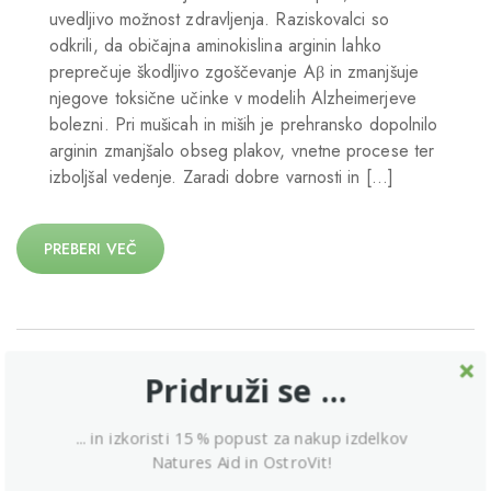
uvedljivo možnost zdravljenja. Raziskovalci so
odkrili, da običajna aminokislina arginin lahko
preprečuje škodljivo zgoščevanje Aβ in zmanjšuje
njegove toksične učinke v modelih Alzheimerjeve
bolezni. Pri mušicah in miših je prehransko dopolnilo
arginin zmanjšalo obseg plakov, vnetne procese ter
izboljšal vedenje. Zaradi dobre varnosti in […]
PREBERI VEČ
Pridruži se ...
... in izkoristi 15 % popust za nakup izdelkov
Natures Aid in OstroVit!