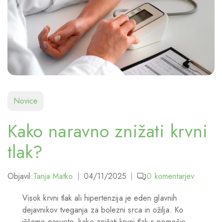
Novice
Kako naravno znižati krvni
tlak?
Objavil:
Tanja Matko
04/11/2025
0
komentarjev
Visok krvni tlak ali hipertenzija je eden glavnih
dejavnikov tveganja za bolezni srca in ožilja. Ko
iščemo nasvete, kako znižati krvni tlak s pomočjo