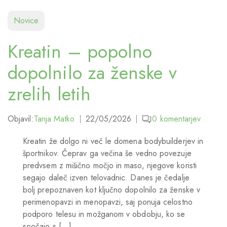
Novice
Kreatin – popolno
dopolnilo za ženske v
zrelih letih
Objavil:
Tanja Matko
22/05/2026
0
komentarjev
Kreatin že dolgo ni več le domena bodybuilderjev in
športnikov. Čeprav ga večina še vedno povezuje
predvsem z mišično močjo in maso, njegove koristi
segajo daleč izven telovadnic. Danes je čedalje
bolj prepoznaven kot ključno dopolnilo za ženske v
perimenopavzi in menopavzi, saj ponuja celostno
podporo telesu in možganom v obdobju, ko se
soočajo s […]