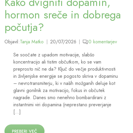
Kako dvigniti dopamin,
hormon sreče in dobrega
počutja?
Objavil:
Tanja Matko
20/07/2026
0
komentarjev
Se soočate z upadom motivacije, slabšo
koncentracijo ali tistim občutkom, ko se vam
preprosto nič ne da? Ključ do večje produktivnosti
in življenjske energije se pogosto skriva v dopaminu
– nevrotransmiterju, ki v naših možganih deluje kot
glavni gonilnik za motivacijo, fokus in občutek
nagrade. Danes smo nenehno bombardirani z
instantnimi viri dopamina (neprestano preverjanje
[…]
PREBERI VEČ