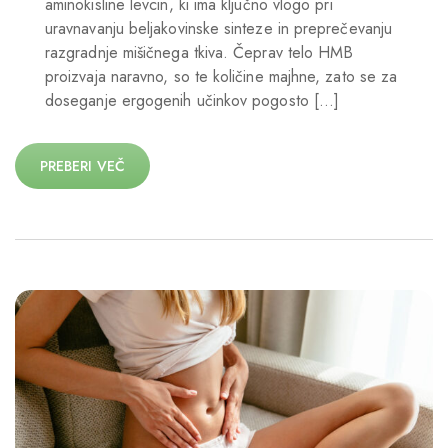
aminokisline levcin, ki ima ključno vlogo pri
uravnavanju beljakovinske sinteze in preprečevanju
razgradnje mišičnega tkiva. Čeprav telo HMB
proizvaja naravno, so te količine majhne, zato se za
doseganje ergogenih učinkov pogosto […]
PREBERI VEČ