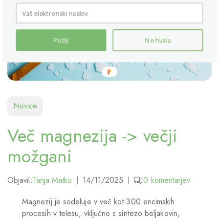
Pošlji
Ne hvala
Novice
Več magnezija -> večji
možgani
Objavil:
Tanja Matko
14/11/2025
0
komentarjev
Magnezij je sodeluje v več kot 300 encimskih
procesih v telesu, vključno s sintezo beljakovin,