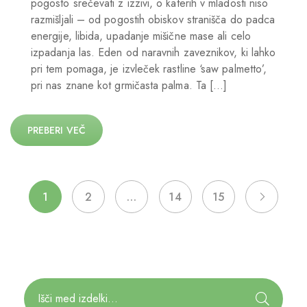
pogosto srečevati z izzivi, o katerih v mladosti niso
razmišljali – od pogostih obiskov stranišča do padca
energije, libida, upadanje mišične mase ali celo
izpadanja las. Eden od naravnih zaveznikov, ki lahko
pri tem pomaga, je izvleček rastline ‘saw palmetto’,
pri nas znane kot grmičasta palma. Ta […]
PREBERI VEČ
1
2
…
14
15