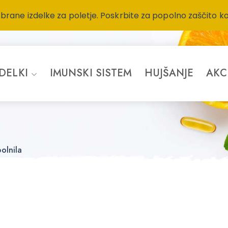
zbrane izdelke za poletje. Poskrbite za popolno zaščito k
ZDELKI
IMUNSKI SISTEM
HUJŠANJE
AKC
olnila