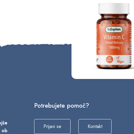
Potrebujete pomoč?
vejše
Prijavi se
Kontakt
a ob