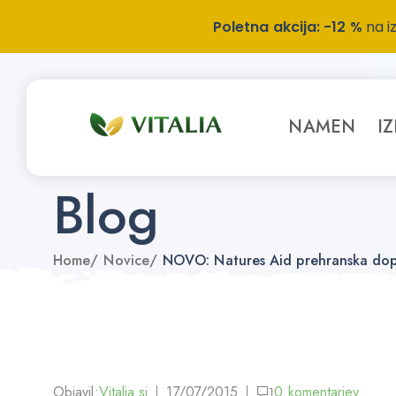
Poletna akcija: -12 %
na i
NAMEN
I
Blog
Home
/
Novice
/
NOVO: Natures Aid prehranska dop
Objavil:
Vitalia.si
17/07/2015
0
komentarjev