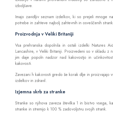
izboljšave.
Imajo zavidljiv seznam izdelkov, ki so prejeli mnoge na
potrebe in zahteve najbolj zahtevnih in osveščenih strank
Proizvodnja v Veliki Britaniji
Vsa prehranska dopolnila in ostali izdelki Natures 
Lancashire, v Veliki Britaniji. Proizvedeni so v sklad
jim daje popoln nadzor nad kakovostjo in učinkovitostj
kakovosti.
Zavezani h kakovosti gredo še korak dlje in proizvajajo 
izdelkov in zdravil.
Izjemna skrb za stranke
Stranke so njihova zaveza številka 1 in bistvo vsega, ka
stranke in stremijo k 100 % zadovoljstvu svojih strank.