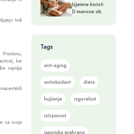
Izjemne koristi
masi in s tem
D-manoze ob
zdravju
okužbah sečil in
jujejo tudi
genetskih
motnjah
Tags
 Prestonu,
ctice), kar
anti-aging
ke najvišje
antioksidant
dieta
rmacevtskih
hujšanje
izgorelost
izčrpanost
de za svoje
japonska prehrana