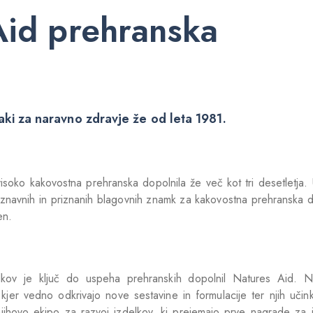
id prehranska
ki za naravno zdravje že od leta 1981.
 visoko kakovostna prehranska dopolnila že več kot tri desetletja.
znavnih in priznanih blagovnih znamk za kakovostna prehranska do
en.
delkov je ključ do uspeha prehranskih dopolnil Natures Aid. N
 kjer vedno odkrivajo nove sestavine in formulacije ter njih učin
njihovo ekipo za razvoj izdelkov, ki prejemajo prve nagrade za i