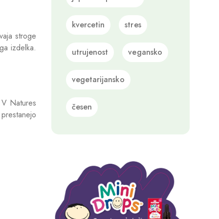
kvercetin
stres
zvaja stroge
ega izdelka.
utrujenost
vegansko
vegetarijansko
. V Natures
česen
 prestanejo
.