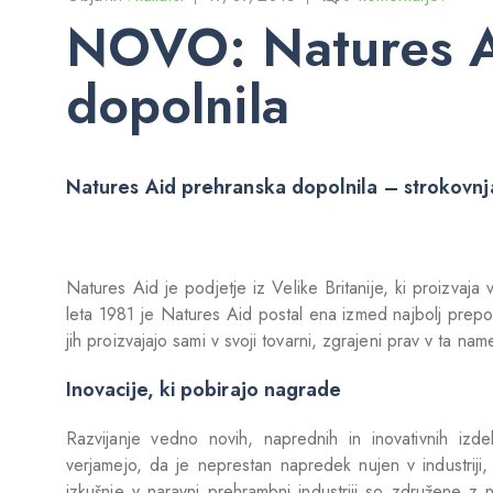
NOVO: Natures A
dopolnila
Natures Aid prehranska dopolnila – strokovnja
Natures Aid je podjetje iz Velike Britanije, ki proizvaja
leta 1981 je Natures Aid postal ena izmed najbolj prepo
jih proizvajajo sami v svoji tovarni, zgrajeni prav v ta nam
Inovacije, ki pobirajo nagrade
Razvijanje vedno novih, naprednih in inovativnih iz
verjamejo, da je neprestan napredek nujen v industriji,
izkušnje v naravni prehrambni industriji so združene z 