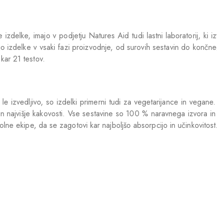
izdelke, imajo v podjetju Natures Aid tudi lastni laboratorij, ki i
rajo izdelke v vsaki fazi proizvodnje, od surovih sestavin do končn
kar 21 testov.
le izvedljivo, so izdelki primerni tudi za vegetarijance in vegane
in najvišje kakovosti. Vse sestavine so 100 % naravnega izvora in
rolne ekipe, da se zagotovi kar najboljšo absorpcijo in učinkovitost