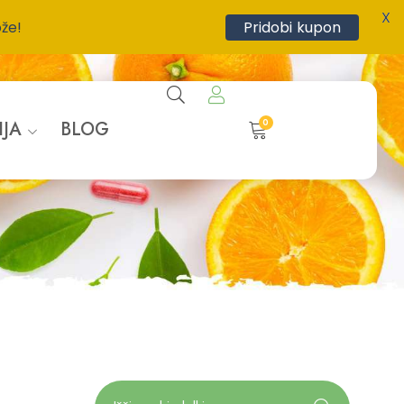
X
ože!
Pridobi kupon
0
IJA
BLOG