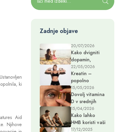
Zadnje objave
20/07/2026
Kako dvigniti
dopamin,
hormon sreče
22/05/2026
Kreatin –
in dobrega
 Ustanovljen
popolno
počutja?
polnila, ki
dopolnilo za
15/05/2026
Dovolj vitamina
ženske v zrelih
D v srednjih
letih
letih preprečuje
15/04/2026
Kako lahko
demenco
atures Aid
HMB koristi vaši
desetletja
ke. Njihove
mišični in kostni
kasneje
17/12/2025
novacije in