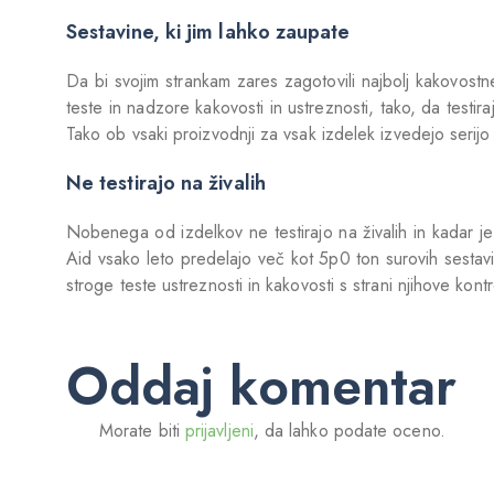
Sestavine, ki jim lahko zaupate
Da bi svojim strankam zares zagotovili najbolj kakovostne 
teste in nadzore kakovosti in ustreznosti, tako, da testi
Tako ob vsaki proizvodnji za vsak izdelek izvedejo serijo 
Ne testirajo na živalih
Nobenega od izdelkov ne testirajo na živalih in kadar je 
Aid vsako leto predelajo več kot 5p0 ton surovih sestav
stroge teste ustreznosti in kakovosti s strani njihove kont
Oddaj komentar
Morate biti
prijavljeni
, da lahko podate oceno.