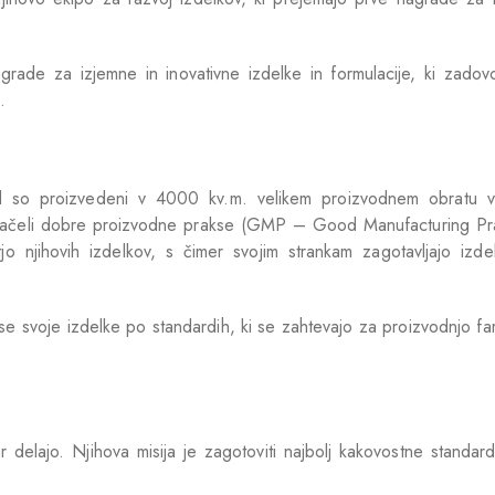
grade za izjemne in inovativne izdelke in formulacije, ki zadovol
.
Aid so proizvedeni v 4000 kv.m. velikem proizvodnem obratu v
u z načeli dobre proizvodne prakse (GMP – Good Manufacturing Pra
o njihovih izdelkov, s čimer svojim strankam zagotavljajo izdel
vse svoje izdelke po standardih, ki se zahtevajo za proizvodnjo fa
r delajo. Njihova misija je zagotoviti najbolj kakovostne standar