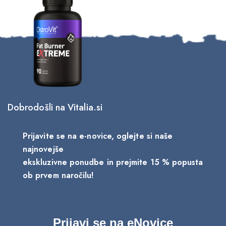
Dobrodošli na Vitalia.si
3/12/2025
aneno olje: najboljši vir rastlinskih omega-3
Prijavite se na e-novice, oglejte si naše
aščob
najnovejše
ekskluzivne ponudbe in prejmite 15 % popusta
ob prvem naročilu!
Prijavi se na eNovice