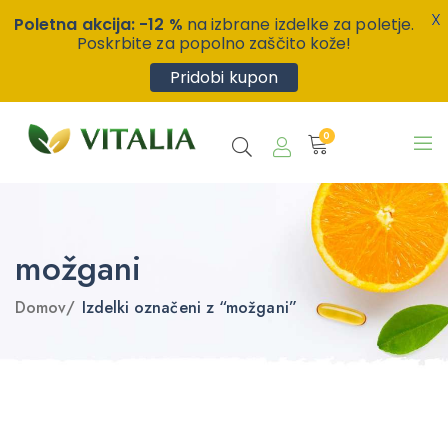
X
Poletna akcija: -12 %
na izbrane izdelke za poletje.
Poskrbite za popolno zaščito kože!
Pridobi kupon
0
možgani
Domov
/
Izdelki označeni z “možgani”