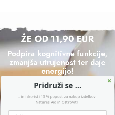
ŽE OD 11,90 EUR
Podpira kognitivne funkcije,
zmanjša utrujenost ter daje
energijo!
Pridruži se ...
NA PONUDBO
... in izkoristi 15 % popust za nakup izdelkov
Natures Aid in OstroVit!
2/05/2026