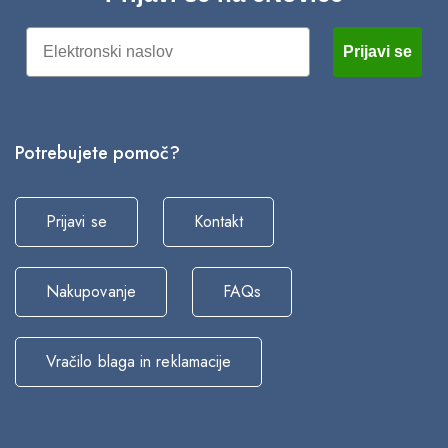
Email
Prijavi se
4/11/2025
eč magnezija -> večji možgani
Potrebujete pomoč?
Prijavi se
Kontakt
Nakupovanje
FAQs
Vračilo blaga in reklamacije