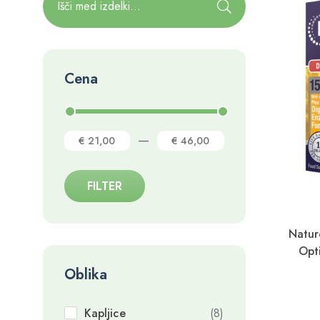
Cena
—
€ 21,00
€ 46,00
FILTER
Natur
Opt
Oblika
Kapljice
(8)