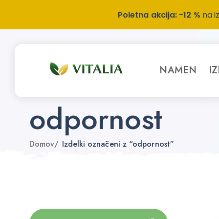
Poletna akcija: -12 %
na i
NAMEN
I
odpornost
Domov
/
Izdelki označeni z “odpornost”