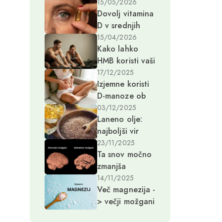
dopolnilo za
15/05/2026
Dovolj vitamina
ženske v zrelih
D v srednjih
letih
letih preprečuje
15/04/2026
Kako lahko
demenco
HMB koristi vaši
desetletja
mišični in kostni
kasneje
17/12/2025
Izjemne koristi
masi in s tem
D-manoze ob
zdravju
okužbah sečil in
03/12/2025
Laneno olje:
genetskih
najboljši vir
motnjah
rastlinskih
23/11/2025
Ta snov močno
omega-3
zmanjša
maščob
poškodbe pri
14/11/2025
Več magnezija -
Alzheimerjevi
> večji možgani
bolezni