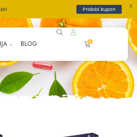
X
ože!
Pridobi kupon
0
IJA
BLOG