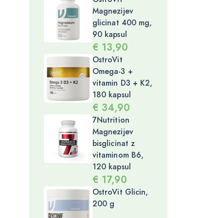
Magnezijev
glicinat 400 mg,
90 kapsul
€
13,90
OstroVit
Omega-3 +
vitamin D3 + K2,
180 kapsul
€
34,90
7Nutrition
Magnezijev
bisglicinat z
vitaminom B6,
120 kapsul
€
17,90
OstroVit Glicin,
200 g