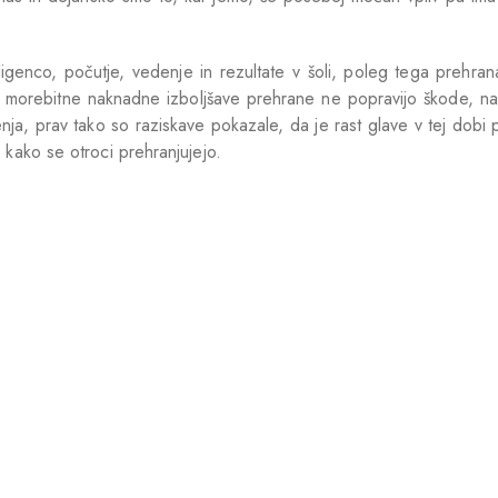
ligenco, počutje, vedenje in rezultate v šoli, poleg tega prehran
 in morebitne naknadne izboljšave prehrane ne popravijo škode, na
vljenja, prav tako so raziskave pokazale, da je rast glave v tej dob
kako se otroci prehranjujejo.