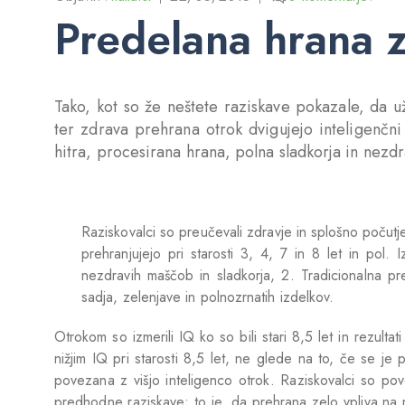
Predelana hrana z
Tako, kot so že neštete raziskave pokazale, da 
ter zdrava prehrana otrok dvigujejo inteligenčn
hitra, procesirana hrana, polna sladkorja in nezd
Raziskovalci so preučevali zdravje in splošno počutje
prehranjujejo pri starosti 3, 4, 7 in 8 let in pol.
nezdravih maščob in sladkorja, 2. Tradicionalna pr
sadja, zelenjave in polnozrnatih izdelkov.
Otrokom so izmerili IQ ko so bili stari 8,5 let in rezult
nižjim IQ pri starosti 8,5 let, ne glede na to, če se je 
povezana z višjo inteligenco otrok. Raziskovalci so pov
predhodne raziskave; to je, da prehrana zelo vpliva na 