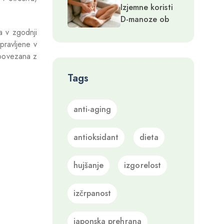
Izjemne koristi
masi in s tem
D-manoze ob
zdravju
okužbah sečil in
a v zgodnji
genetskih
pravljene v
motnjah
i povezana z
Tags
anti-aging
antioksidant
dieta
hujšanje
izgorelost
izčrpanost
japonska prehrana