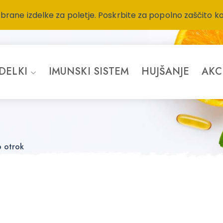
zbrane izdelke za poletje. Poskrbite za popolno zaščito k
ZDELKI
IMUNSKI SISTEM
HUJŠANJE
AKC
o otrok