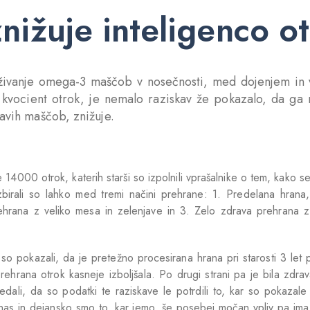
nižuje inteligenco o
uživanje omega-3 maščob v nosečnosti, med dojenjem in 
i kvocient otrok, je nemalo raziskav že pokazalo, da ga
ravih maščob, znižuje.
 14000 otrok, katerih starši so izpolnili vprašalnike o tem, kako se
 Izbirali so lahko med tremi načini prehrane: 1. Predelana hrana
ehrana z veliko mesa in zelenjave in 3. Zelo zdrava prehrana z
ati so pokazali, da je pretežno procesirana hrana pri starosti 3 le
prehrana otrok kasneje izboljšala. Po drugi strani pa je bila zdra
edali, da so podatki te raziskave le potrdili to, kar so pokazale
nas in dejansko smo to, kar jemo, še posebej močan vpliv pa ima 