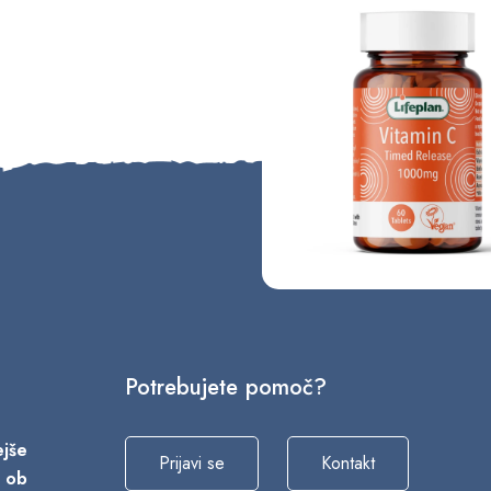
Potrebujete pomoč?
vejše
Prijavi se
Kontakt
a ob