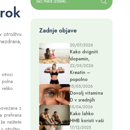
trok
Zadnje objave
v otroštvu
 nezdrava,
20/07/2026
Kako dvigniti
dopamin,
hormon sreče
22/05/2026
Kreatin –
in dobrega
 otroci
popolno
počutja?
, polna
dopolnilo za
15/05/2026
 veliko
Dovolj vitamina
ženske v zrelih
D v srednjih
letih
letih preprečuje
15/04/2026
t povezana z
Kako lahko
demenco
va prehrana
HMB koristi vaši
desetletja
 že neštete
mišični in kostni
kasneje
17/12/2025
v otroštvu,