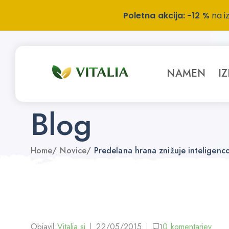
Poletna akcija: -12 %
na i
NAMEN
I
Blog
Home
/
Novice
/
Predelana hrana znižuje inteligenc
Objavil:
Vitalia.si
22/05/2015
0
komentarjev