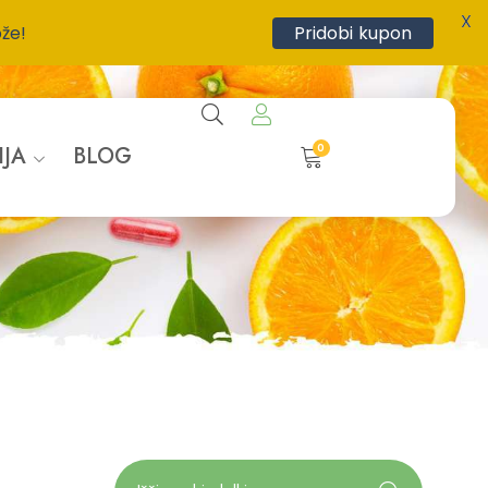
X
ože!
Pridobi kupon
0
IJA
BLOG