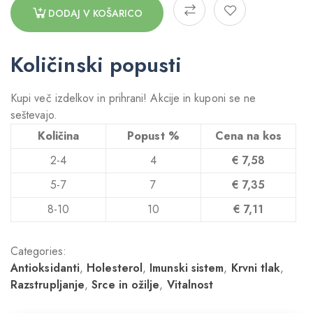
DODAJ V KOŠARICO
Količinski popusti
Kupi več izdelkov in prihrani! Akcije in kuponi se ne
seštevajo.
Količina
Popust %
Cena na kos
2-4
4
€
7,58
5-7
7
€
7,35
8-10
10
€
7,11
Categories:
Antioksidanti
,
Holesterol
,
Imunski sistem
,
Krvni tlak
,
Razstrupljanje
,
Srce in ožilje
,
Vitalnost