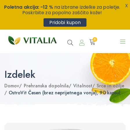
X
Poletna akcija: -12 %
na izbrane izdelke za poletje.
Poskrbite za popolno zaščito kože!
Pridobi kupon
0
Izdelek
Domov
/
Prehranska dopolnila
/
Vitalnost
/
Srce in ožilje
/
OstroVit Česen (brez neprijetnega vonja), 90 kapsul