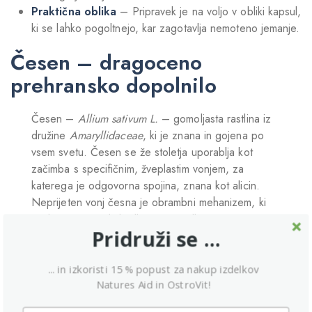
Praktična oblika
– Pripravek je na voljo v obliki kapsul,
ki se lahko pogoltnejo, kar zagotavlja nemoteno jemanje.
Česen – dragoceno
prehransko dopolnilo
Česen –
Allium sativum L.
– gomoljasta rastlina iz
družine
Amaryllidaceae
, ki je znana in gojena po
vsem svetu. Česen se že stoletja uporablja kot
začimba s specifičnim, žveplastim vonjem, za
katerega je odgovorna spojina, znana kot alicin.
Neprijeten vonj česna je obrambni mehanizem, ki
rastlino ščiti pred škodljivci in žuželkami.
Pridruži se ...
Hkrati je alicin ena glavnih aktivnih sestavin v rastlini,
ki je odgovorna za številne dragocene lastnosti
... in izkoristi 15 % popust za nakup izdelkov
česna. Zanimivo je, da se alicin v česnu tvori šele
Natures Aid in OstroVit!
po poškodbi glavice. Da se dragocena sestavina