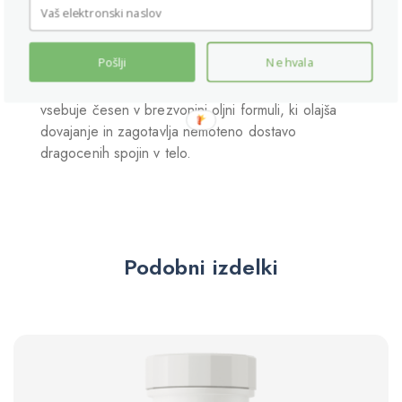
sprosti, je treba stroke česna razrezati ali zdrobiti.
Uživanje surovega česna je povezano z neprijetnim,
Pošlji
Ne hvala
za mnoge celo odvratnim vonjem. Odlična rešitev je
lahko uporaba pripravka česna v kapsulah, ki
vsebuje česen v brezvonjni oljni formuli, ki olajša
dovajanje in zagotavlja nemoteno dostavo
dragocenih spojin v telo.
Podobni izdelki