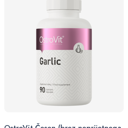
OstroVit Česen (brez neprijetnega