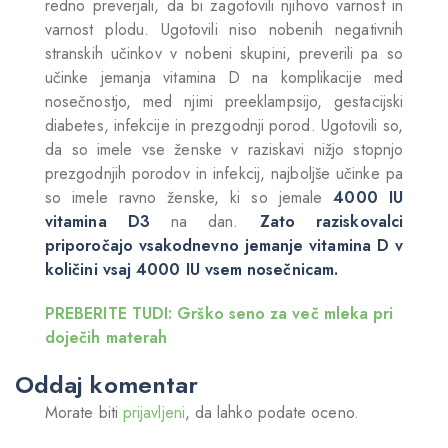
redno preverjali, da bi zagotovili njihovo varnost in
varnost plodu. Ugotovili niso nobenih negativnih
stranskih učinkov v nobeni skupini, preverili pa so
učinke jemanja vitamina D na komplikacije med
nosečnostjo, med njimi preeklampsijo, gestacijski
diabetes, infekcije in prezgodnji porod. Ugotovili so,
da so imele vse ženske v raziskavi nižjo stopnjo
prezgodnjih porodov in infekcij, najboljše učinke pa
so imele ravno ženske, ki so jemale
4000 IU
vitamina D3
na dan.
Zato raziskovalci
priporočajo vsakodnevno jemanje vitamina D v
količini vsaj 4000 IU vsem nosečnicam.
PREBERITE TUDI: Grško seno za več mleka pri
doječih materah
Oddaj komentar
Morate biti
prijavljeni
, da lahko podate oceno.