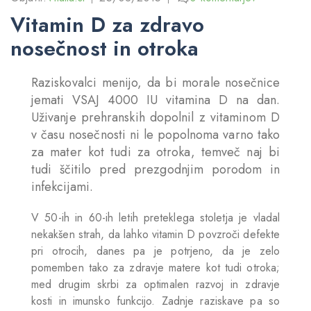
Vitamin D za zdravo
nosečnost in otroka
Raziskovalci menijo, da bi morale nosečnice
jemati VSAJ 4000 IU vitamina D na dan.
Uživanje prehranskih dopolnil z vitaminom D
v času nosečnosti ni le popolnoma varno tako
za mater kot tudi za otroka, temveč naj bi
tudi ščitilo pred prezgodnjim porodom in
infekcijami.
V 50-ih in 60-ih letih preteklega stoletja je vladal
nekakšen strah, da lahko vitamin D povzroči defekte
pri otrocih, danes pa je potrjeno, da je zelo
pomemben tako za zdravje matere kot tudi otroka;
med drugim skrbi za optimalen razvoj in zdravje
kosti in imunsko funkcijo. Zadnje raziskave pa so