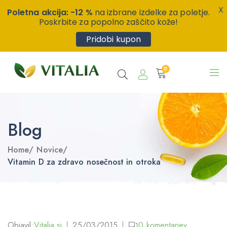
X
Poletna akcija: -12 %
na izbrane izdelke za poletje.
Poskrbite za popolno zaščito kože!
Pridobi kupon
0
Blog
Home
/
Novice
/
Vitamin D za zdravo nosečnost in otroka
Objavil:
Vitalia.si
25/03/2015
0
komentarjev