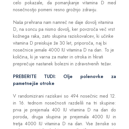
celo pokazale, da pomanjkanje vitamina D med
nosečnostjo pomeni resno grožnjo zdravju.
Naša prehrana nam namreč ne daje dovolj vitamina
D, na soncu pa nismo dovolj, ker povzroča več vrst
kožnega raka, zato skupina raziskovalcev, ki učinke
vitamina D preiskuje že 30 let, priporoča, naj bi
nosečnice jemale 4000 IU vitamina D na dan. To je
količina, ki je varna za mater in otroka in hkrati
preprečuje nastanek bolezni in zdravstvenih težav.
PREBERITE TUDI: Olje polenovke za
pametnejše otroke
V randomizirani raziskavi so 494 nosečnic med 12.
in 16. tednom nosečnosti razdelili na tri skupine:
prva je prejemala 400 IU vitamina D na dan do
poroda, druga skupina je prejemala 4000 IU in
tretja 4000 IU vitamina D na dan. Vse ženske so