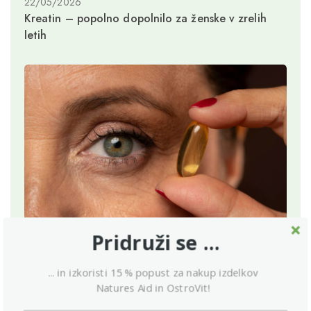
22/05/2026
Kreatin – popolno dopolnilo za ženske v zrelih
letih
Pridruži se ...
15/05/2026
Dovolj vitamina D v srednjih letih preprečuje
... in izkoristi 15 % popust za nakup izdelkov
demenco desetletja kasneje
Natures Aid in OstroVit!