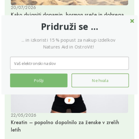
20/07/2026
Kako dvigniti dopamin, hormon sreče in dobrega
počutja?
Pridruži se ...
... in izkoristi 15 % popust za nakup izdelkov
Natures Aid in OstroVit!
Pošlji
Ne hvala
22/05/2026
Kreatin – popolno dopolnilo za ženske v zrelih
letih