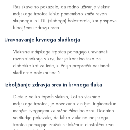
Raziskave so pokazale, da redno uživanje vlaknin
indijskega trpotca lahko pomembno zniža raven
skupnega in LDL (slabega) holesterola, kar prispeva
k boljšemu zdravju srca.
Uravnavanje krvnega sladkorja
Vlaknine indijskega trpotca pomagajo uravnavati
raven sladkorja v krvi, kar je koristno tako za
diabetike kot za tiste, ki želijo preprečiti nastanek
sladkorne bolezni tipa 2.
Izboljšanje zdravja srca in krvnega tlaka
Dieta z veliko topnih vlaknin, kot so vlaknine
indijskega trpotca, je povezana z nižjimi trigliceridi in
manjšim tveganjem za srčno-žilne bolezni. Dodatno
so študije pokazale, da lahko vlaknine indijskega
trpotca pomagajo znižati sistolični in diastolični krvni