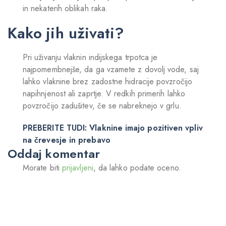
in nekaterih oblikah raka.
Kako jih uživati?
Pri uživanju vlaknin indijskega trpotca je
najpomembnejše, da ga vzamete z dovolj vode, saj
lahko vlaknine brez zadostne hidracije povzročijo
napihnjenost ali zaprtje. V redkih primerih lahko
povzročijo zadušitev, če se nabreknejo v grlu.
PREBERITE TUDI: Vlaknine imajo pozitiven vpliv
na črevesje in prebavo
Oddaj komentar
Morate biti
prijavljeni
, da lahko podate oceno.