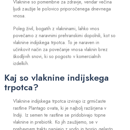
Vlaknine so pomembne za zdravje, vendar večina
ljudi zaužije le polovico priporočenega dnevnega
vnosa.
Poleg živil, bogatih z vlakninami, lahko vnos
povečamo z naravnimi prehranskimi dopolnili, kot so
vlaknine indijskega trpotca. To je naraven in
učinkovit način za povečanje vnosa vlaknin brez
škodljivih snovi, ki so pogosto v komercialnih
izdelkih.
Kaj so vlaknine indijskega
trpotca?
Vlaknine indijskega trpotca izvirajo iz grmičaste
rastline Plantago ovata, ki je najbolj razširjena v
Indiji. Iz semen te rastline se pridobivajo topne
vlaknine in prebiotik. Ko jih zaužijemo, se v
prebavnem traktu napijejo z vodo in tvorijo gelasto