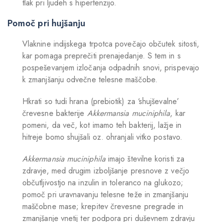
tlak pri ljudeh s hipertenzijo.
Pomoč pri hujšanju
Vlaknine indijskega trpotca povečajo občutek sitosti,
kar pomaga preprečiti prenajedanje. S tem in s
pospeševanjem izločanja odpadnih snovi, prispevajo
k zmanjšanju odvečne telesne maščobe.
Hkrati so tudi hrana (prebiotik) za ‘shujševalne’
črevesne bakterije
Akkermansia
muciniphila
, kar
pomeni, da več, kot imamo teh bakterij, lažje in
hitreje bomo shujšali oz. ohranjali vitko postavo.
Akkermansia
muciniphila
imajo številne koristi za
zdravje, med drugim izboljšanje presnove z večjo
občutljivostjo na inzulin in toleranco na glukozo;
pomoč pri uravnavanju telesne teže in zmanjšanju
maščobne mase; krepitev črevesne pregrade in
zmanjšanje vnetij ter podpora pri duševnem zdravju