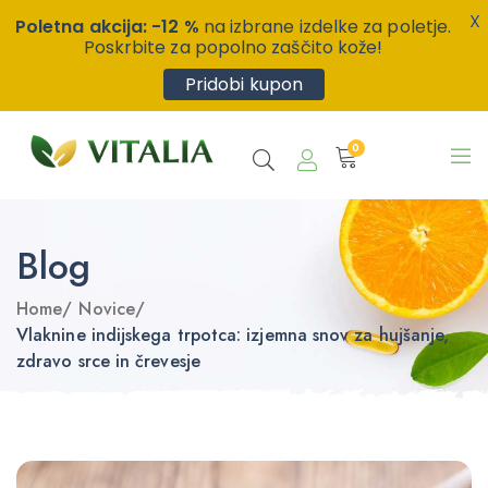
X
Poletna akcija: -12 %
na izbrane izdelke za poletje.
Poskrbite za popolno zaščito kože!
Pridobi kupon
0
Blog
Home
/
Novice
/
Vlaknine indijskega trpotca: izjemna snov za hujšanje,
zdravo srce in črevesje