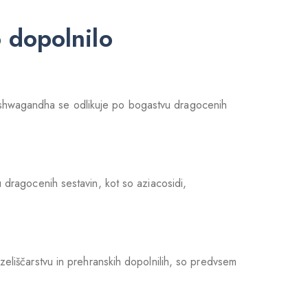
 dopolnilo
a ashwagandha se odlikuje po bogastvu dragocenih
vu dragocenih sestavin, kot so aziacosidi,
v zeliščarstvu in prehranskih dopolnilih, so predvsem