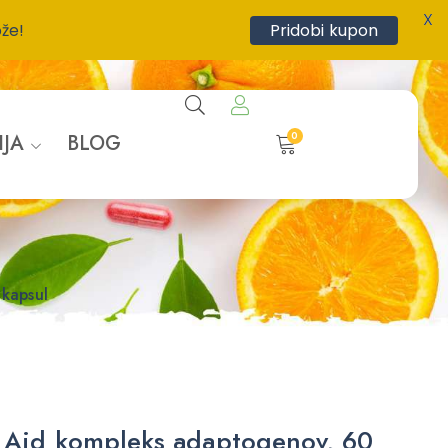
X
ože!
Pridobi kupon
0
IJA
BLOG
kapsul
 Aid kompleks adaptogenov, 60