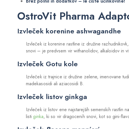
Brez polnil in dodatkov – le čiste učinkovine!
OstroVit Pharma Adapto
Izvleček korenine ashwagandhe
Izvleček iz korenine rastline iz družine razhudniko
snovi – je predvsem vir withanolidov, alkaloidov in vi
Izvleček Gotu kole
Izvleček iz trajnice iz družine zelene, imenovane tud
madekasosidi ali aziacosidi B.
Izvleček listov ginkga
Izvleček iz listov ene najstarejših semenskih rastlin 
listi
ginka
, ki so vir dragocenih snovi, kot so gini-flav