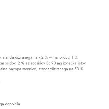
 standardiziranega na 7,2 % withanolidov, 1 %
kasosidov, 2 % aziacosidov B; 90 mg izvlečka listov
stline bacopa monnieri, standardiziranega na 50 %
.
ega dopolnila.