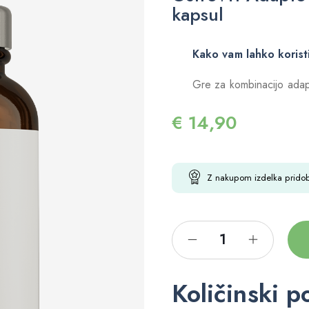
kapsul
Kako vam lahko korist
Gre za kombinacijo adapt
€
14,90
Z nakupom izdelka prido
Količinski p