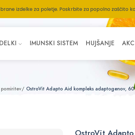
zbrane izdelke za poletje. Poskrbite za popolno zaščito k
ZDELKI
IMUNSKI SISTEM
HUJŠANJE
AKC
 pomiritev
/
OstroVit Adapto Aid kompleks adaptogenov, 60 
OstroVit Adapto