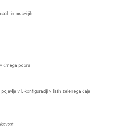
iščih in močvirjih.
dov črnega popra.
javlja v L-konfiguraciji v listih zelenega čaja
akovost.