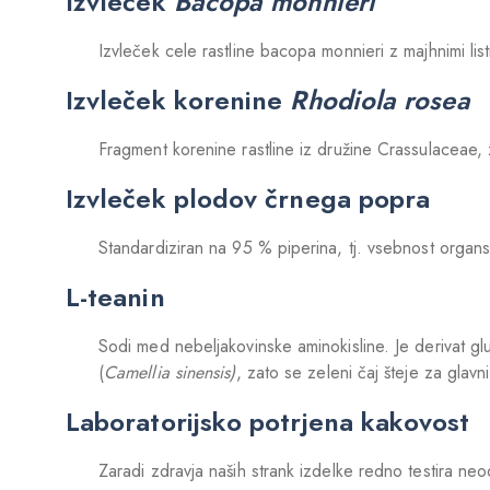
Izvleček
Bacopa monnieri
Izvleček cele rastline bacopa monnieri z majhnimi listi
Izvleček korenine
Rhodiola
rosea
Fragment korenine rastline iz družine Crassulaceae, z
Izvleček plodov črnega popra
Standardiziran na 95 % piperina, tj. vsebnost organs
L-teanin
Sodi med nebeljakovinske aminokisline. Je derivat gl
(
Camellia
sinensis)
, zato se zeleni čaj šteje za glavni
Laboratorijsko potrjena kakovost
Zaradi zdravja naših strank izdelke redno testira neod