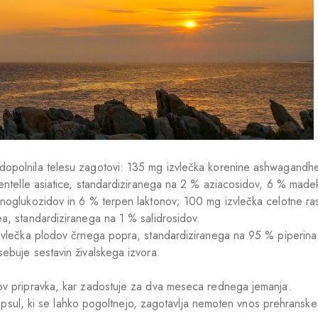
opolnila telesu zagotovi: 135 mg izvlečka korenine ashwagandhe,
centelle asiatice, standardiziranega na 2 % aziacosidov, 6 % made
onoglukozidov in 6 % terpen laktonov; 100 mg izvlečka celotne ra
a, standardiziranega na 1 % salidrosidov.
izvlečka plodov črnega popra, standardiziranega na 95 % piperina
ebuje sestavin živalskega izvora.
ov pripravka, kar zadostuje za dva meseca rednega jemanja.
 kapsul, ki se lahko pogoltnejo, zagotavlja nemoten vnos prehransk