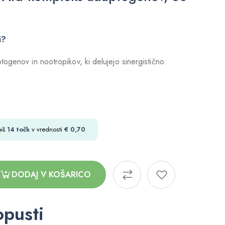
i?
ogenov in nootropikov, ki delujejo sinergistično.
biš
14
točk
v vrednosti
€
0,70
DODAJ V KOŠARICO
opusti