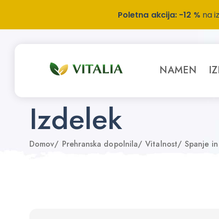
Poletna akcija: -12 %
na i
NAMEN
I
Izdelek
Domov
/
Prehranska dopolnila
/
Vitalnost
/
Spanje in