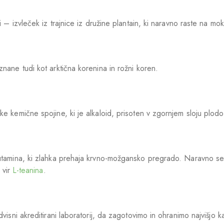
 – izvleček iz trajnice iz družine plantain, ki naravno raste na mokr
nane tudi kot arktična korenina in rožni koren.
ke kemične spojine, ki je alkaloid, prisoten v zgornjem sloju plo
utamina, ki zlahka prehaja krvno-možgansko pregrado. Naravno se po
 vir
L-teanina
.
visni akreditirani laboratorij, da zagotovimo in ohranimo najvišjo k