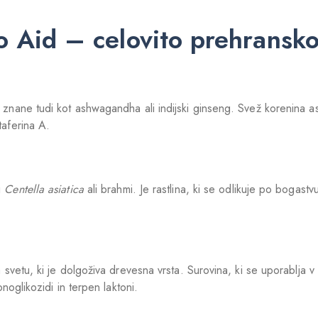
 Aid – celovito prehransko
vk, znane tudi kot ashwagandha ali indijski ginseng. Svež korenin
taferina A.
i
Centella
asiatica
ali brahmi. Je rastlina, ki se odlikuje po bogast
na svetu, ki je dolgoživa drevesna vrsta. Surovina, ki se uporablja 
onoglikozidi in terpen laktoni.