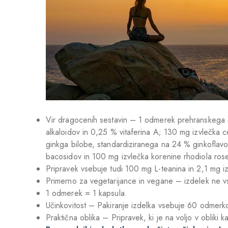
Vir dragocenih sestavin – 1 odmerek prehranskega d
alkaloidov in 0,25 % vitaferina A; 130 mg izvlečka 
ginkga bilobe, standardiziranega na 24 % ginkoflav
bacosidov in 100 mg izvlečka korenine rhodiola rose
Pripravek vsebuje tudi 100 mg L-teanina in 2,1 mg 
Primerno za vegetarijance in vegane – izdelek ne vs
1 odmerek = 1 kapsula.
Učinkovitost – Pakiranje izdelka vsebuje 60 odmerk
Praktična oblika – Pripravek, ki je na voljo v obliki