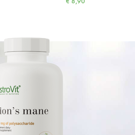
€
8,90