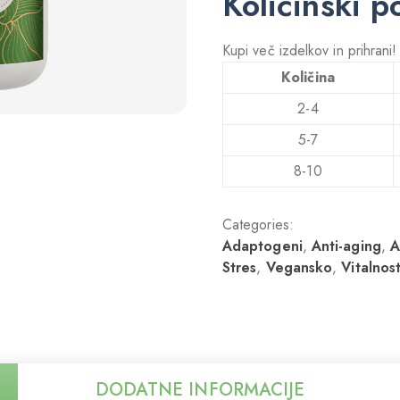
Količinski p
Kupi več izdelkov in prihrani
Količina
2-4
5-7
8-10
Categories:
Adaptogeni
,
Anti-aging
,
A
Stres
,
Vegansko
,
Vitalnos
DODATNE INFORMACIJE