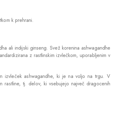
atkom k prehrani.
dha ali indijski ginseng. Svež korenina ashwagandhe
ndardizirana z rastlinskim izvlečkom, uporabljenim v
 izvleček ashwagandhe, ki je na voljo na trgu. V
n rastline, tj. delov, ki vsebujejo največ dragocenih