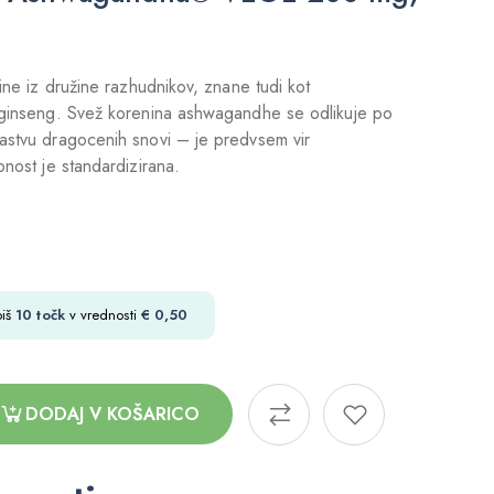
line iz družine razhudnikov, znane tudi kot
i ginseng. Svež korenina ashwagandhe se odlikuje po
astvu dragocenih snovi – je predvsem vir
bnost je standardizirana.
biš
10
točk
v vrednosti
€
0,50
DODAJ V KOŠARICO