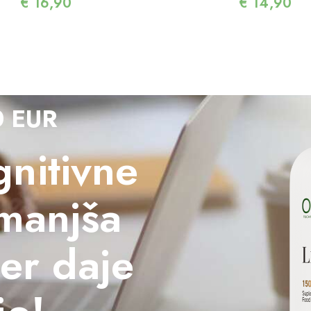
€
16,90
€
14,90
0 EUR
nitivne
zmanjša
ter daje