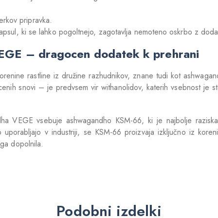
rkov pripravka.
 kapsul, ki se lahko pogoltnejo, zagotavlja nemoteno oskrbo z dod
GE – dragocen dodatek k prehrani
orenine rastline iz družine razhudnikov, znane tudi kot ashwagan
enih snovi – je predvsem vir withanolidov, katerih vsebnost je sta
a VEGE vsebuje ashwagandho KSM-66, ki je najbolje raziskan
 uporabljajo v industriji, se KSM-66 proizvaja izključno iz koreni
ega dopolnila.
Podobni izdelki