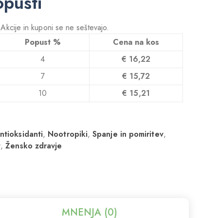
opusti
! Akcije in kuponi se ne seštevajo.
Popust %
Cena na kos
4
€
16,22
7
€
15,72
10
€
15,21
ntioksidanti
,
Nootropiki
,
Spanje in pomiritev
,
t
,
Žensko zdravje
MNENJA (0)