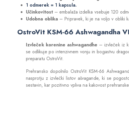
1 odmerek = 1 kapsula.
Učinkovitost
– embalaža izdelka vsebuje 120 odme
Udobna oblika
– Pripravek, ki je na voljo v obliki
OstroVit KSM-66 Ashwagandha VE
Izvleček korenine ashwagandhe
– izvleček iz k
se odlikuje po intenzivnem vonju in bogastvu dragoc
preparatu OstroVit.
Prehransko dopolnilo OstroVit KSM-66 Ashwagandh
nasprotju z izvlečki listov ašvagande, ki se pogosto
sestavin, kar pozitivno vpliva na kakovost prehransk