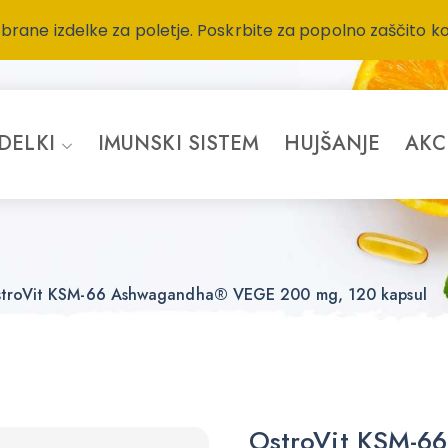
zbrane izdelke za poletje. Poskrbite za popolno zaščito k
ZDELKI
IMUNSKI SISTEM
HUJŠANJE
AKC
troVit KSM-66 Ashwagandha® VEGE 200 mg, 120 kapsul
OstroVit KSM-6