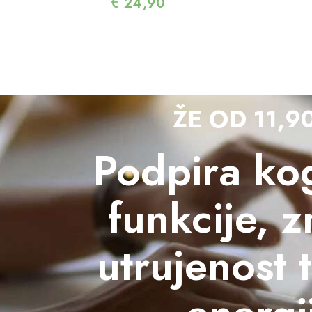
€
24,90
ŽE OD 11,9
Podpira kog
funkcije, 
utrujenost 