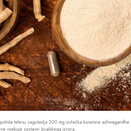
olnila telesu zagotavlja 200 mg izvlečka korenine ashwagandhe 
ne vsebuje sestavin živalskega izvora.