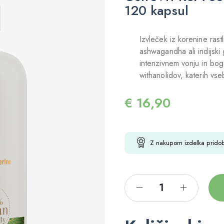
120 kapsul
Izvleček iz korenine rast
ashwagandha ali indijsk
intenzivnem vonju in bog
withanolidov, katerih vse
€
16,90
Z nakupom izdelka prido