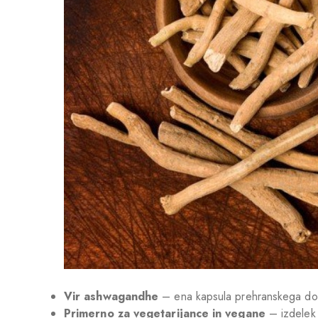
Vir ashwagandhe
– ena kapsula prehranskega dop
Primerno za vegetarijance in vegane
– izdelek 