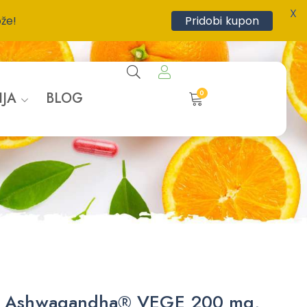
X
ože!
Pridobi kupon
0
IJA
BLOG
6 Ashwagandha® VEGE 200 mg,